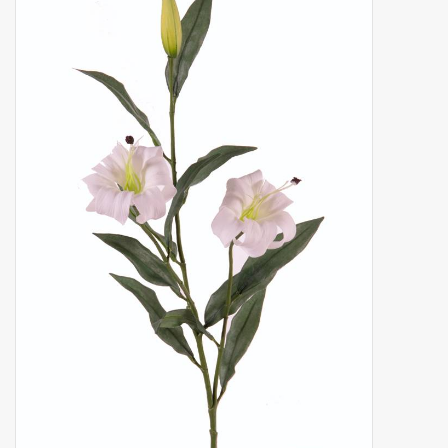
Kunstfruit
Home deco
Kunstkransen