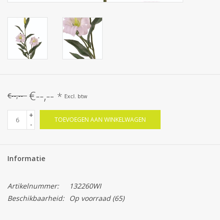
€--,--
*
€--,--
Excl. btw
+
TOEVOEGEN AAN WINKELWAGEN
-
Informatie
Artikelnummer:
132260WI
Beschikbaarheid:
Op voorraad
(65)