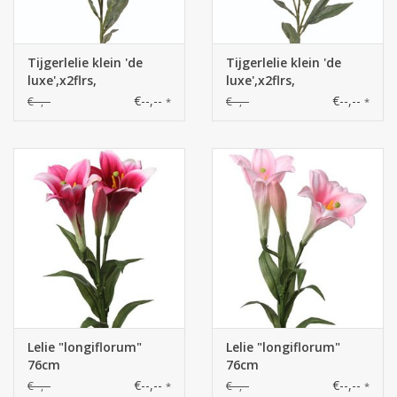
Tijgerlelie klein 'de
Tijgerlelie klein 'de
luxe',x2flrs,
luxe',x2flrs,
1knp,x11lvs, real
1knp,x11lvs, real
€--,--
€--,--
€--,--
€--,--
*
*
touch,85cm
touch,85cm
Lelie "longiflorum"
Lelie "longiflorum"
76cm
76cm
€--,--
€--,--
€--,--
€--,--
*
*