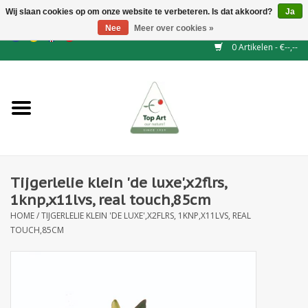
Wij slaan cookies op om onze website te verbeteren. Is dat akkoord?
Ja
Nee
Meer over cookies »
EUR
/
GBP
/
CHF
/
BGN
/
DKK
/
ISK
/
NOK
0 Artikelen - €--,--
Home
NIEUW
Haagelementen
Tijgerlelie klein 'de luxe',x2flrs,
Binderij
1knp,x11lvs, real touch,85cm
HOME
/
TIJGERLELIE KLEIN 'DE LUXE',X2FLRS, 1KNP,X11LVS, REAL
Kunstbloemen
TOUCH,85CM
Kunstplanten
Blad - en Bessentakken