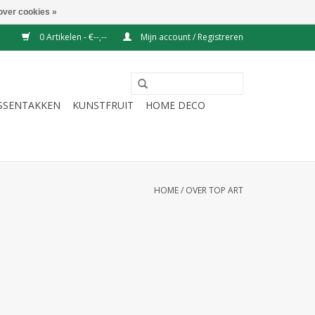
over cookies »
0 Artikelen - €--,--
Mijn account / Registreren
ESSENTAKKEN
KUNSTFRUIT
HOME DECO
HOME
/
OVER TOP ART