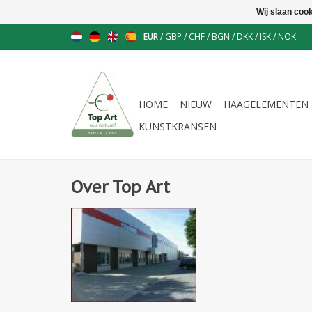
Wij slaan coo
EUR
/
GBP
/
CHF
/
BGN
/
DKK
/
ISK
/
NOK
HOME
NIEUW
HAAGELEMENTEN
KUNSTKRANSEN
Over Top Art