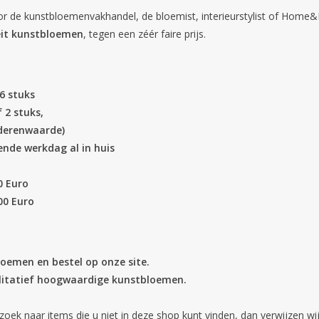
r de kunstbloemenvakhandel, de bloemist, interieurstylist of Home
eit kunstbloemen
, tegen een zéér faire prijs.
36 stuks
 2 stuks,
ederenwaarde)
ende werkdag al in huis
0 Euro
00 Euro
oemen en bestel op onze site.
walitatief hoogwaardige kunstbloemen.
zoek naar items die u niet in deze shop kunt vinden, dan verwijzen w