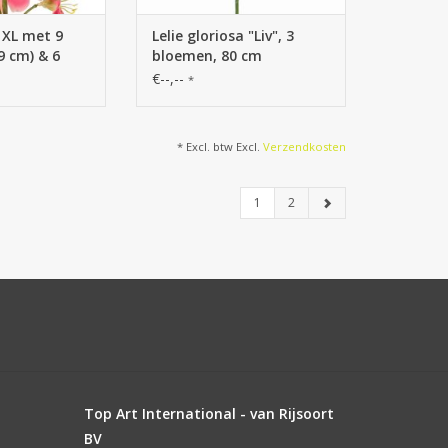
) XL met 9
Lelie gloriosa "Liv", 3
9 cm) & 6
bloemen, 80 cm
pen, 98 cm
€--,--
*
* Excl. btw Excl.
Verzendkosten
1
2
Top Art International - van Rijsoort
BV