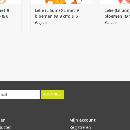
met 9
Lelie (Lilium) XL met 9
Lelie (Lilium
 & 6
bloemen (Ø 9 cm) & 6
bloemen (Ø 
 98 cm
plastic knoppen, 98 cm
plastic knop
€--,--
€--,--
*
*
ABONNEER
ten
Mijn account
ducten
Registreren