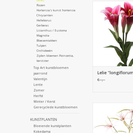
Lelies
130954CE - Lelie "lo
Rozen
(easter lily), totale 
Hortensia's kunst hortensia
Chrysanten
Helleborus
Gerberas
Lisianthus / Eustoma
Magnolia
Bloesemtakken
Tulpen
Orchideeën
Zijden bloemen Poinsettia,
kerstster
Top Art kunstbloemen
Lelie "longiflor
jaarrond
Valentijn
€--,--
Lente
Zomer
Herfst
Winter / Kerst
130952LR - Lelie 'Spide
Gerecyclede kunstbloemen
(spinlelie) vertakt, m
& 24 blaadjes, 
KUNSTPLANTEN
Bloeiende kunstplanten
Kokedama