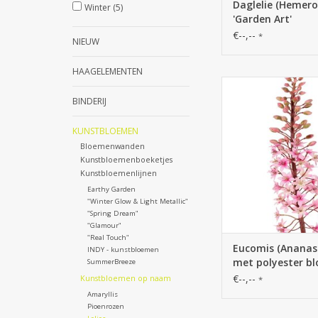
Daglelie (Hemeroc
Winter
(5)
'Garden Art'
€--,--
*
NIEUW
HAAGELEMENTEN
130561RG - Eucomis (A
met polyester bloemen
BINDERIJ
bloemknoppen, 
KUNSTBLOEMEN
Bloemenwanden
Kunstbloemenboeketjes
Kunstbloemenlijnen
Earthy Garden
"Winter Glow & Light Metallic"
"Spring Dream"
"Glamour"
"Real Touch"
Eucomis (Ananasl
INDY - kunstbloemen
met polyester b
SummerBreeze
en plastic
€--,--
Kunstbloemen op naam
*
bloemknoppen, 
Amaryllis
Pioenrozen