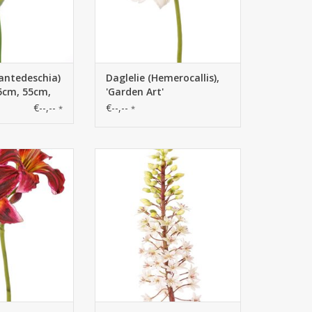
Zantedeschia)
Daglelie (Hemerocallis),
5cm, 55cm,
'Garden Art'
€--,--
€--,--
*
*
- Daglelie
130561WG - Eucomis
 'Garden Art', 2
(Ananaslelie) met polyester
cm, h. 5 cm) & 6
bloemen en plastic
n, 65 cm
bloemknoppen, 90 cm