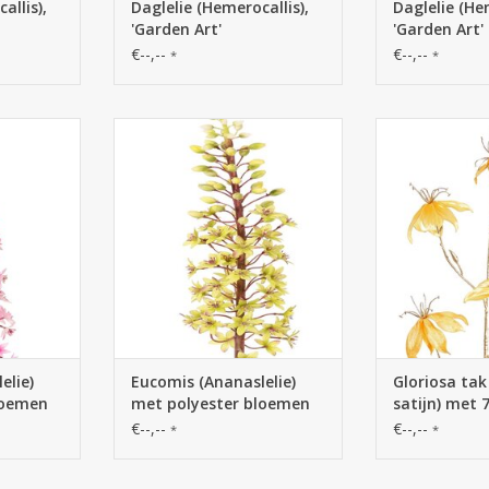
allis),
Daglelie (Hemerocallis),
Daglelie (He
'Garden Art'
'Garden Art'
€--,--
€--,--
*
*
nanaslelie)
130561GR - Eucomis (Ananaslelie)
W230002GG -
 en plastic
met polyester bloemen en plastic
(fluweel & sati
90 cm
bloemknoppen, 90 cm
& 8 plastic gou
elie)
Eucomis (Ananaslelie)
Gloriosa tak
loemen
met polyester bloemen
satijn) met 
en plastic
8 plastic go
€--,--
€--,--
*
*
90 cm
bloemknoppen, 90 cm
knoppen, 11