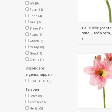
Wit
(9)
Rose
(14)
Rood
(4)
Geel
(3)
Calla lelie (Zant
Blauw
(1)
small, ø5*6.5cm,
Paars
(1)
€--,--
Groen
(3)
Oranje
(8)
Goud
(1)
130265RS - Dag
Creme
(1)
(Hemerocallis), 'Gard
bloemen (Ø 11 cm, h.
Bijzondere
knoppen, 65
eigenschappen
REAL TOUCH
(3)
Seizoen
Lente
(6)
Zomer
(23)
Herfst
(5)