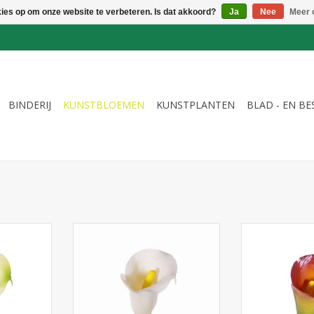
kies op om onze website te verbeteren. Is dat akkoord?
Ja
Nee
Meer 
BINDERIJ
KUNSTBLOEMEN
KUNSTPLANTEN
BLAD - EN B
 lelie
130261WI - Calla lelie
130261OG -
, ø5*6.5cm,
(Zantedeschia) small, ø5*6.5cm,
(Zantedeschia) 
55cm
55cm, fu