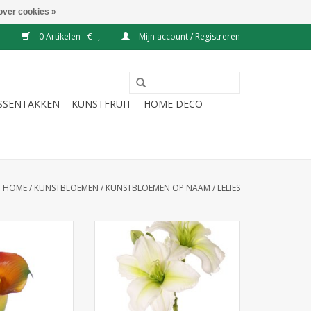
over cookies »
0 Artikelen - €--,--
Mijn account / Registreren
ESSENTAKKEN
KUNSTFRUIT
HOME DECO
HOME
/
KUNSTBLOEMEN
/
KUNSTBLOEMEN OP NAAM
/
LELIES
 Calla lelie
130265WG - Daglelie
small, ø5*6.5cm,
(Hemerocallis), 'Garden Art', 2
ll plastic
bloemen (Ø 11 cm, h. 5 cm) & 6
knoppen, 65 cm