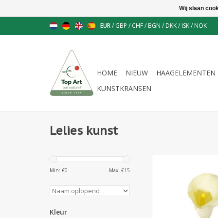
Wij slaan coo
EUR
/
GBP
/
CHF
/
BGN
/
DKK
/
ISK
/
NOK
HOME
NIEUW
HAAGELEMENTEN
KUNSTKRANSEN
Lelies kunst
130261Wg - Calla
(Zantedeschia) small
Min: €
0
Max: €
15
55cm
Kleur