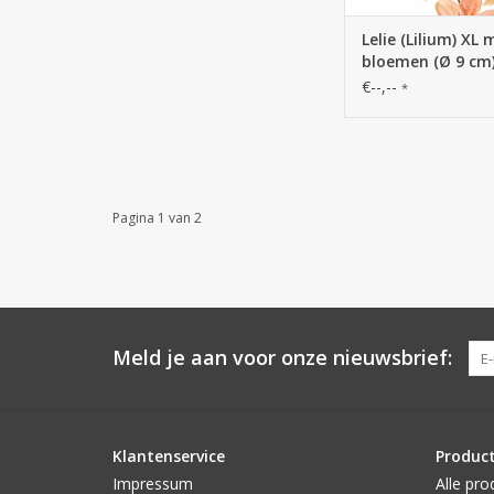
Lelie (Lilium) XL 
bloemen (Ø 9 cm)
plastic knoppen,
€--,--
*
Pagina 1 van 2
Meld je aan voor onze nieuwsbrief:
Klantenservice
Produc
Impressum
Alle pro