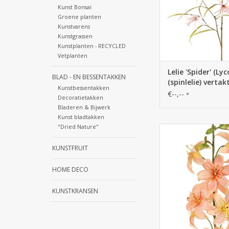
Kunst Bonsai
Groene planten
Kunstvarens
Kunstgrassen
Kunstplanten - RECYCLED
Vetplanten
Lelie 'Spider' (Lyc
BLAD - EN BESSENTAKKEN
(spinlelie) vertak
Kunstbessentakken
bloemen & 24 bla
€--,--
*
Decoratietakken
94 cm
Bladeren & Bijwerk
Kunst bladtakken
"Dried Nature"
130961RS - Lelie (Lili
bloemen (Ø 9 cm) & 
KUNSTFRUIT
knoppen, 98
HOME DECO
KUNSTKRANSEN