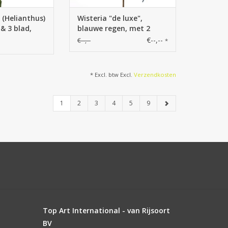
(Helianthus)
Wisteria "de luxe",
 & 3 blad,
blauwe regen, met 2
bloemen (30cm/15cm) en
€--,--
€--,--
*
29 blaadjes, 105cm
* Excl. btw Excl.
Verzendkosten
1
2
3
4
5
9
Top Art International - van Rijsoort
BV