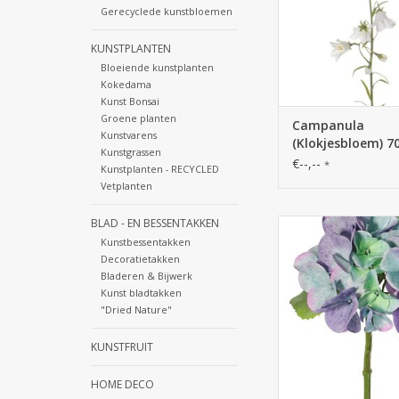
Gerecyclede kunstbloemen
KUNSTPLANTEN
Bloeiende kunstplanten
Kokedama
Kunst Bonsai
Groene planten
Campanula
Kunstvarens
(Klokjesbloem) 
Kunstgrassen
€--,--
*
Kunstplanten - RECYCLED
Vetplanten
BLAD - EN BESSENTAKKEN
130740BL - Hort
(Hydrangea) "Sensit
Kunstbessentakken
13CM, x24blm, x2b
Decoratietakken
Bladeren & Bijwerk
Kunst bladtakken
"Dried Nature"
KUNSTFRUIT
HOME DECO