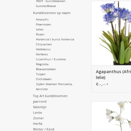
INDY - kunstbloemen
730002BL - Agap
SummerBreeze
(Afrikaanse lelie)
Kunstbloemen op naam
(174flrs&54buds), x27 
Amaryllis
art soil, 80 
Pioenrozen
Lelies
Rozen
Hortensia's kunst hortensia
Chrysanten
Helleborus
Gerberas
Lisianthus / Eustoma
Magnolia
Bloesemtakken
Agapanthus (Afr
Tulpen
lelie)
Orchideeën
€--,--
Zijden bloemen Poinsettia,
*
kerstster
Top Art kunstbloemen
jaarrond
130281WI - Cam
Valentijn
(Klokjesbloem) 70c
Lente
bloemen en 5 k
Zomer
Herfst
Winter / Kerst