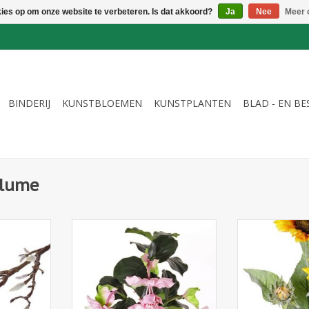
kies op om onze website te verbeteren. Is dat akkoord?
Ja
Nee
Meer 
BINDERIJ
KUNSTBLOEMEN
KUNSTPLANTEN
BLAD - EN B
blume
ak met 19
731202 - Medinilla magnifica , 4
133017GE -
en gecoate
bloemen (2 groot / 2 medium), 24
(Helianthus
blad, PU stengels, Ø 55cm, h.
(ø12/15cm), 1 k
65cm, in pot
flocke