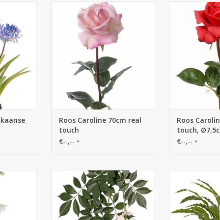
anthus
131355RS - Roos Caroline, Real
131355RO - Roo
 x6flr
Touch (voelt als echt), 70cm lang,
real tou
plastic lvs,
met een doorsnede van 7,5cm
cm
ikaanse
Roos Caroline 70cm real
Roos Carolin
touch
touch, Ø7,5
€--,--
€--,--
*
*
panula
131803WIFR - Wisteria (Blauwe
730113GR - Cal
m, met 8
regen) met 2 clusters bloemen &
(groen) met
nopjes
126 bladeren,90 cm,
bladeren, Ø 50
brandvertragend
p