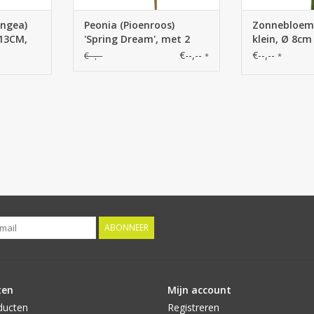
angea)
Peonia (Pioenroos)
Zonnebloem 
 13CM,
'Spring Dream', met 2
klein, Ø 8cm
 33cm
bloemen: 1x Ø 10 cm &
35cm
€--,--
€--,--
€--,--
*
*
1x Ø 8 cm, 1 knop Ø 4 cm
& 25 bladeren, 73 cm
ABONNEER
ten
Mijn account
ducten
Registreren