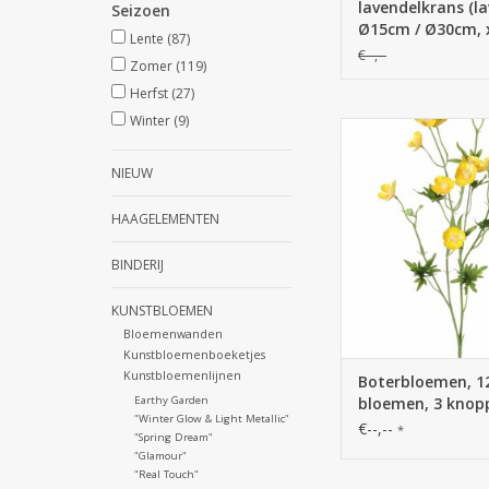
lavendelkrans (l
Seizoen
Ø15cm / Ø30cm, x
Lente
(87)
flocked
€--,--
Zomer
(119)
Herfst
(27)
Winter
(9)
130205GE - Boterbl
bloemen, 3 knoppen, 
68 cm
NIEUW
HAAGELEMENTEN
BINDERIJ
KUNSTBLOEMEN
Bloemenwanden
Kunstbloemenboeketjes
Kunstbloemenlijnen
Boterbloemen, 1
Earthy Garden
bloemen, 3 knop
"Winter Glow & Light Metallic"
bladeren, 68 cm
€--,--
*
"Spring Dream"
"Glamour"
"Real Touch"