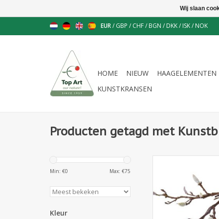
Wij slaan coo
EUR
/
GBP
/
CHF
/
BGN
/
DKK
/
ISK
/
NOK
HOME
NIEUW
HAAGELEMENTEN
KUNSTKRANSEN
Producten getagd met Kunst
151140 - Magnolia t
knoppen, 71cm lang 
Min: €
0
Max: €
75
stengel
Kleur