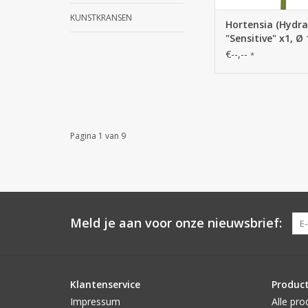
KUNSTKRANSEN
Hortensia (Hydr
"Sensitive" x1, Ø
x24blm, x2blad,
€--,--
*
Pagina 1 van 9
Meld je aan voor onze nieuwsbrief:
Klantenservice
Produc
Impressum
Alle pro