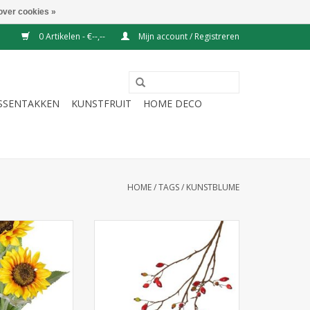
over cookies »
0 Artikelen - €--,--
Mijn account / Registreren
ESSENTAKKEN
KUNSTFRUIT
HOME DECO
HOME
/
TAGS
/
KUNSTBLUME
 Zonnebloem
141656NA -
) 2 bloemen,
Hondsrozenbotteltak (Rosa
nop, 7 bladeren,
canina) 41fruits, 109cm
d, 86cm