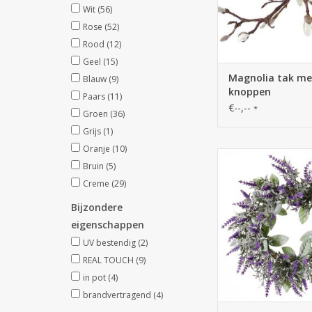
Wit
(56)
Rose
(52)
Rood
(12)
Geel
(15)
Magnolia tak me
Blauw
(9)
knoppen
Paars
(11)
€--,--
*
Groen
(36)
Grijs
(1)
Oranje
(10)
186060NA - lavend
Bruin
(5)
(lavendula) Ø15cm 
x69flrs, floc
Creme
(29)
Bijzondere
eigenschappen
UV bestendig
(2)
REAL TOUCH
(9)
in pot
(4)
brandvertragend
(4)