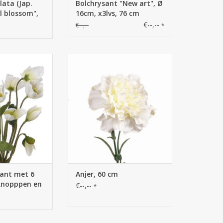
lata (Jap.
Bolchrysant "New art", Ø
ll blossom",
16cm, x3lvs, 76 cm
men & 12
€--,--
€--,--
*
7 cm
elleborusplant
130188WI - Anjer met plastic
 6 knopppen en 4
knopje & blad, 60cm
es 30cm
lant met 6
Anjer, 60 cm
knopppen en
€--,--
*
30cm