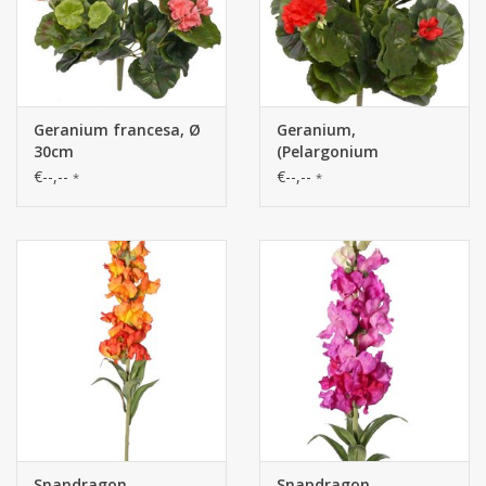
Geranium francesa, Ø
Geranium,
30cm
(Pelargonium
grandiflora), 92 flores,
€--,--
€--,--
*
*
52 hojas, Ø 30 cm, a.
37 cm
Snapdragon
Snapdragon