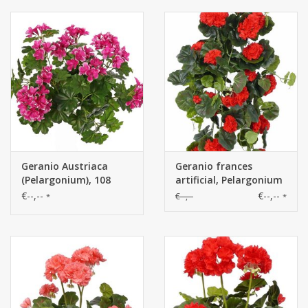
Geranio Austriaca
Geranio frances
(Pelargonium), 108
artificial, Pelargonium
flores, 92 hojas, 40cm,
peltatum, 232 flores,
€--,--
€--,--
€--,--
*
*
UV resistente
128 hojas, 70cm,
oferta especial