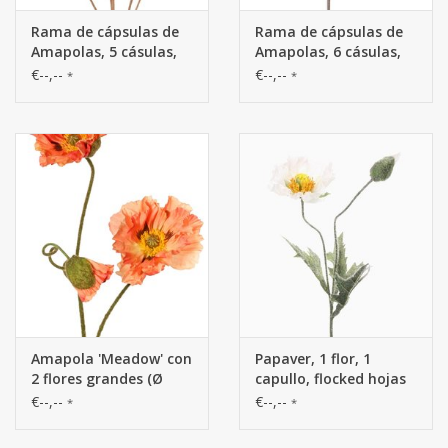
Rama de cápsulas de
Rama de cápsulas de
Amapolas, 5 cásulas,
Amapolas, 6 cásulas,
plástico (2x L/ 2x M /
plástico, 68cm
€--,--
€--,--
*
*
1x S), 76 cm
Amapola 'Meadow' con
Papaver, 1 flor, 1
2 flores grandes (Ø
capullo, flocked hojas
13/11 cm) y 1 capullo
y tallo, 40cm
€--,--
€--,--
*
*
grande de 7 cm, tallo
flocado, 90 cm