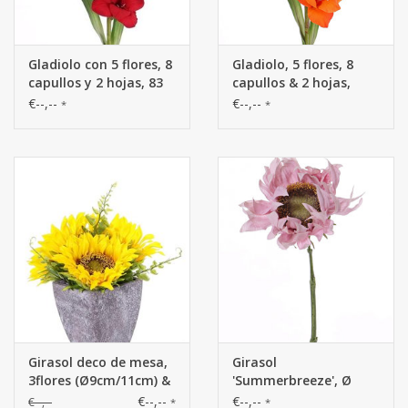
Gladiolo con 5 flores, 8
Gladiolo, 5 flores, 8
capullos y 2 hojas, 83
capullos & 2 hojas,
cm
83cm
€--,--
€--,--
*
*
Girasol deco de mesa,
Girasol
3flores (Ø9cm/11cm) &
'Summerbreeze', Ø
4 hojas, en maceta de
12cm, 58cm
€--,--
€--,--
€--,--
*
*