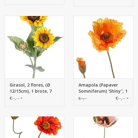
papel (Ø8cm), 18cm
alt. - precio especial
Girasol, 2 flores, (Ø
Amapola (Papaver
12/15cm), 1 brote, 7
Somniferum) 'Shiny", 1
hojas, 86cm
flor (3 capas, Ø 12cm)
€--,--
€--,--
€--,--
*
*
& 1 capullo, flocado, 2
hojas, 65cm