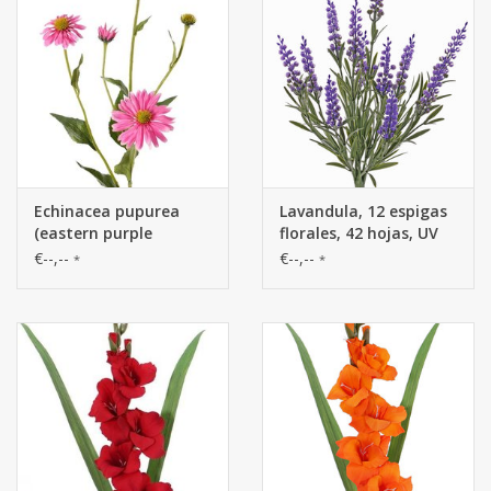
Echinacea pupurea
Lavandula, 12 espigas
(eastern purple
florales, 42 hojas, UV
coneflower), 4 flores, 1
safe, a. 35cm
€--,--
€--,--
*
*
capullo, 9 hojas, 83cm