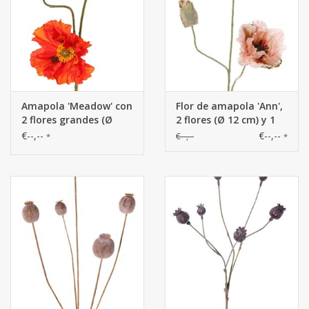
Amapola 'Meadow' con
Flor de amapola 'Ann',
2 flores grandes (Ø
2 flores (Ø 12 cm) y 1
13/11 cm) y 1 capullo
capullo (7*3,5 cm), 76
€--,--
€--,--
€--,--
*
*
grande de 7 cm, tallo
cm
flocado, 90 cm