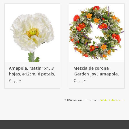
Amapola, "satin" x1, 3
Mezcla de corona
hojas, ø12cm, 6 petals,
'Garden Joy', amapola,
flocked, 74cm
lavanda, eucalipto,
€--,--
€--,--
*
*
cardo y gypsophila, Ø
35 cm
* IVA no incluido Excl.
Gastos de envío