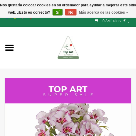
Nos gustaría colocar cookies en su ordenador para ayudar a mejorar este sitio
web. ¿Esto es correcto?
Sí
No
Más acerca de las cookies »
EUR
/
GBP
/
CHF
/
BGN
/
DKK
/
ISK
/
NOK
0 Artículos - €--,--
Inicio
NUEVO
Accesorios de flores
Flores artificiales
plantas artificiales
Rama de hojas / bayas