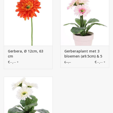
Gerbera, Ø 12cm, 63
Gerberaplant met 3
cm
bloemen (ø9.5cm) & 5
blad, in pot (ø11cm)
€--,--
€--,--
€--,--
*
*