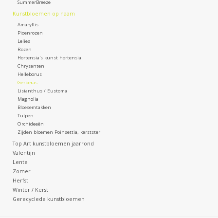
SummerBreeze
Kunstbloemen op naam
Amaryllis
Pioenrozen
Lelies
Rozen
Hortensia's kunst hortensia
Chrysanten
Helleborus
Gerberas
Lisianthus / Eustoma
Magnolia
Bloesemtakken
Tulpen
Orchideeën
Zijden bloemen Poinsettia, kerstster
Top Art kunstbloemen jaarrond
Valentijn
Lente
Zomer
Herfst
Winter / Kerst
Gerecyclede kunstbloemen