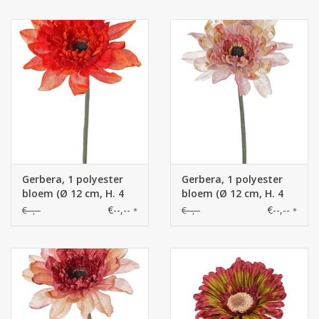
Gerbera, 1 polyester
Gerbera, 1 polyester
bloem (Ø 12 cm, H. 4
bloem (Ø 12 cm, H. 4
cm), groene plastic
cm), groene plastic
€--,--
€--,--
€--,--
€--,--
*
*
steel, geen blad, 64 cm
steel, geen blad, 64 cm