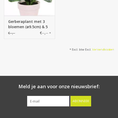
Gerberaplant met 3
bloemen (ø9.5cm) & 5
blad, in pot ø11 cm,
€--,--
€--,--
*
31cm
* Excl. btw Excl.
Verzendkosten
Meld je aan voor onze nieuwsbrief:
ABONNEER