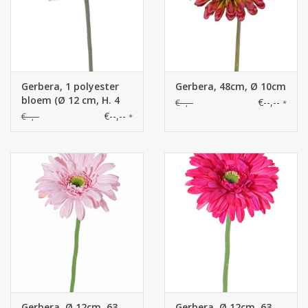
Gerbera, 1 polyester
Gerbera, 48cm, Ø 10cm
bloem (Ø 12 cm, H. 4
€--,--
€--,--
*
cm), groene plastic
€--,--
€--,--
*
steel, geen blad, 64 cm
Gerbera, Ø 12cm, 63
Gerbera, Ø 12cm, 63