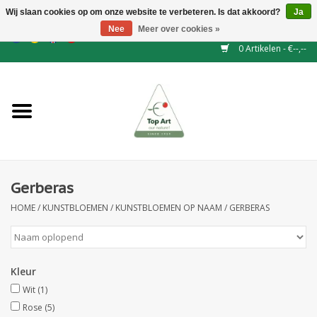
Wij slaan cookies op om onze website te verbeteren. Is dat akkoord?
Ja
Nee
Meer over cookies »
EUR
/
GBP
/
CHF
/
BGN
/
DKK
/
ISK
/
NOK
0 Artikelen - €--,--
Home
NIEUW
Haagelementen
Gerberas
Binderij
HOME
/
KUNSTBLOEMEN
/
KUNSTBLOEMEN OP NAAM
/
GERBERAS
Kunstbloemen
Kunstplanten
Kleur
Wit
(1)
Blad - en Bessentakken
Rose
(5)