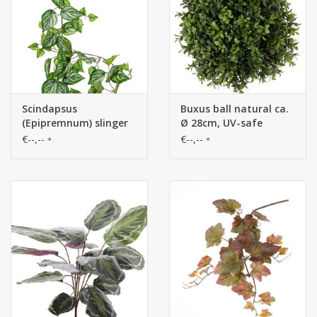
Scindapsus
Buxus ball natural ca.
(Epipremnum) slinger
Ø 28cm, UV-safe
met 27 PE bladeren & 7
€--,--
€--,--
*
*
uitlopers (14 cm), 160
cm, RECYCLED