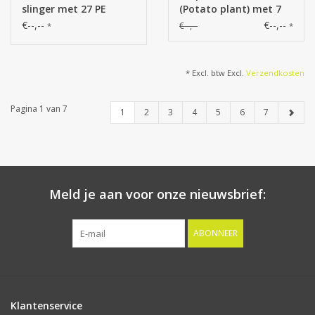
slinger met 27 PE
(Potato plant) met 7
bladeren & 7 uitlopers
uitlopers, 78 polyester
€--,--
€--,--
€--,--
*
*
(14 cm), 160 cm,
bladeren, 50 cm
RECYCLED
* Excl. btw Excl.
Verzendkosten
Pagina 1 van 7
1
2
3
4
5
6
7
Meld je aan voor onze nieuwsbrief:
ABONNEER
Klantenservice