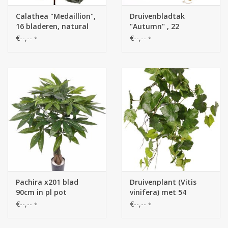
Calathea "Medaillion",
Druivenbladtak
16 bladeren, natural
"Autumn" , 22
touch, 76cm
bladeren, 3 climbers,
€--,--
€--,--
*
*
72cm
Pachira x201 blad
Druivenplant (Vitis
90cm in pl pot
vinifera) met 54
bladeren, 2
€--,--
€--,--
*
*
klimwortels & 3 plastic
bladtoeven, UV