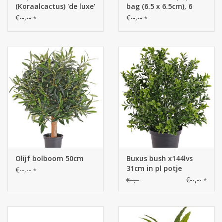
(Koraalcactus) 'de luxe'
bag (6.5 x 6.5cm), 6
met 68 clusters blad,
ass.
€--,--
€--,--
*
*
105 cm,
brandvertragend & UV
bestendig
Olijf bolboom 50cm
Buxus bush x144lvs
31cm in pl potje
€--,--
*
€--,--
€--,--
*