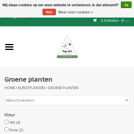
Wij slaan cookies op om onze website te verbeteren. Is dat akkoord?
Ja
Nee
Meer over cookies »
EUR
/
GBP
/
CHF
/
BGN
/
DKK
/
ISK
/
NOK
0 Artikelen - €--,--
Home
NIEUW
Haagelementen
Groene planten
Binderij
HOME
/
KUNSTPLANTEN
/
GROENE PLANTEN
Kunstbloemen
Kunstplanten
Kleur
Wit
(4)
Blad - en Bessentakken
Rose
(2)