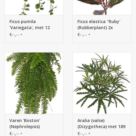
Ficus pumila
Ficus elastica "Ruby'
'Variegata', met 12
(Rubberplant) 2x
uitlopers & 234
vertakt met 13
€--,--
€--,--
*
*
blaadjes, 50 x 40 cm,
bladeren & 2 knoppen,
brandvertragend
brandvertragend, 60
cm
Varen 'Boston'
Aralia (valse)
(Nephrolepsis)
(Dizygotheca) met 189
hangend MAXI, met 33
bladeren & echte
€--,--
€--,--
*
*