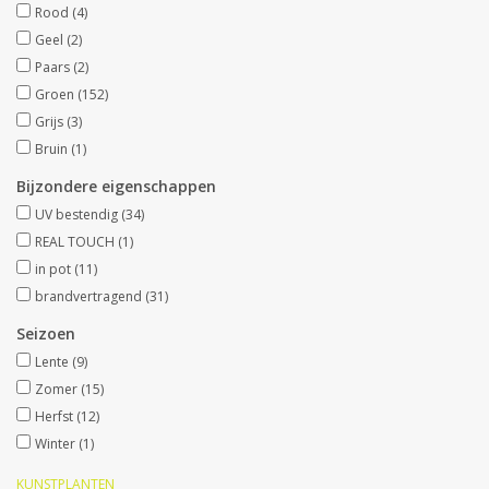
Rood
(4)
Geel
(2)
Kunstfruit
Paars
(2)
Groen
(152)
Home deco
Grijs
(3)
Bruin
(1)
Kunstkransen
Bijzondere eigenschappen
UV bestendig
(34)
REAL TOUCH
(1)
in pot
(11)
brandvertragend
(31)
Seizoen
Lente
(9)
Zomer
(15)
Herfst
(12)
Winter
(1)
KUNSTPLANTEN