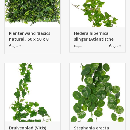
Plantenwand 'Basics
Hedera hibernica
natural', 50 x 50 x 8
slinger (Atlantische
cm, plastic,
klimop), 'basic' met 76
€--,--
€--,--
€--,--
*
*
brandvertragend & UV
PE bladeren, UV
bestendig
bestendig, 150 cm
Druivenblad (Vitis)
Stephania erecta