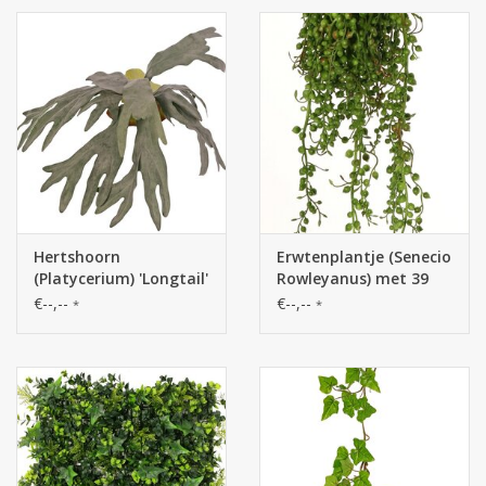
bestendig en
brandvertragend, 60
cm
Hertshoorn
Erwtenplantje (Senecio
(Platycerium) 'Longtail'
Rowleyanus) met 39
met 9 'geflockte'
uitlopers, 45 cm,
€--,--
€--,--
*
*
bladeren, 3
volplastic
mantelblaadjes, 60 cm