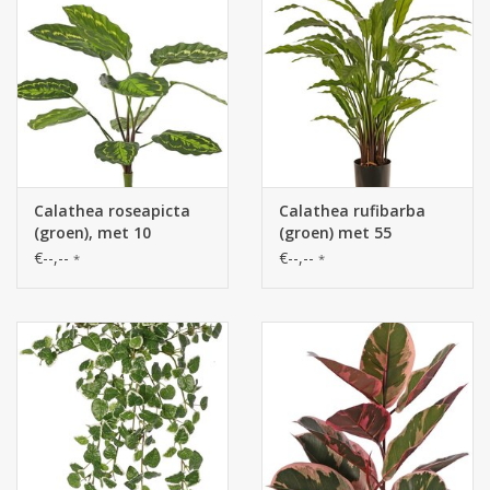
Calathea roseapicta
Calathea rufibarba
(groen), met 10
(groen) met 55
polyester bladeren, (2
polyester bladeren, Ø
€--,--
€--,--
*
*
XL/ 3 L/ 5S), 53 cm
50 cm, H 80 cm, in pot