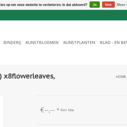
kies op om onze website te verbeteren. Is dat akkoord?
Ja
Nee
Meer 
BINDERIJ
KUNSTBLOEMEN
KUNSTPLANTEN
BLAD - EN B
) x8flowerleaves,
HOME
€--,--
*
Excl. btw