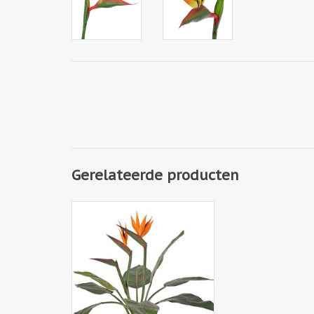
Gerelateerde producten
731731NA - Strelitzia
(paradijsvogelbloem) 2
bloemen, 1 knop & 8 blad, Ø 80
cm, h. 70 cm