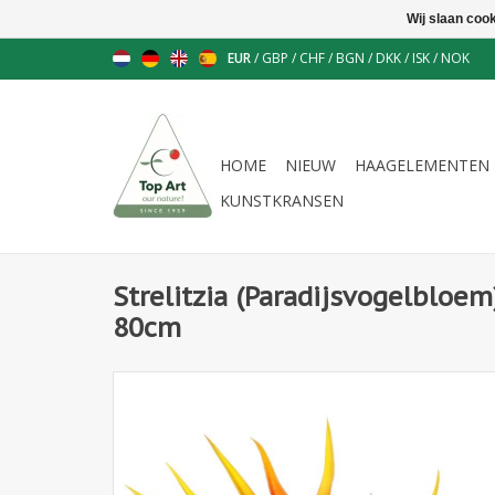
Wij slaan coo
EUR
/
GBP
/
CHF
/
BGN
/
DKK
/
ISK
/
NOK
HOME
NIEUW
HAAGELEMENTEN
KUNSTKRANSEN
Strelitzia (Paradijsvogelbloem
80cm