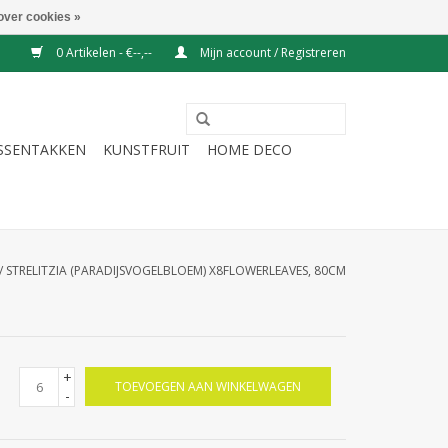
over cookies »
0 Artikelen - €--,--
Mijn account / Registreren
ESSENTAKKEN
KUNSTFRUIT
HOME DECO
/
STRELITZIA (PARADIJSVOGELBLOEM) X8FLOWERLEAVES, 80CM
+
TOEVOEGEN AAN WINKELWAGEN
-