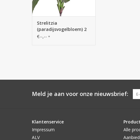
Strelitzia
(paradijsvogelbloem) 2
bloemen, 1 knop & 8
€--,--
*
blad, Ø 80 cm, h. 70 cm
Meld je aan voor onze nieuwsbrief:
Klantenservice
Produc
Impressum
Alle pro
ALV
Aanbied