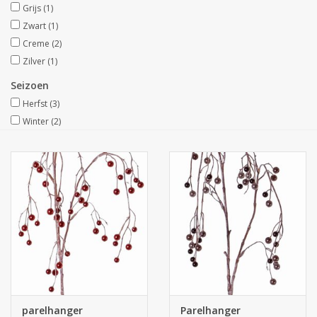
Grijs
(1)
Zwart
(1)
Kunstfruit
Creme
(2)
Zilver
(1)
Home deco
Seizoen
Herfst
(3)
Kunstkransen
Winter
(2)
parelhanger
Parelhanger