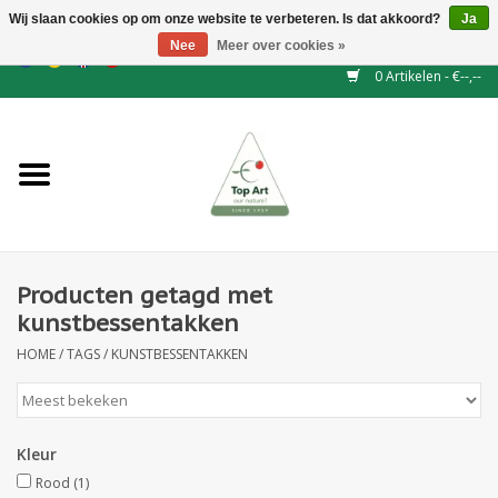
Wij slaan cookies op om onze website te verbeteren. Is dat akkoord?
Ja
Nee
Meer over cookies »
EUR
/
GBP
/
CHF
/
BGN
/
DKK
/
ISK
/
NOK
0 Artikelen - €--,--
Home
NIEUW
Haagelementen
Producten getagd met
Binderij
kunstbessentakken
HOME
/
TAGS
/
KUNSTBESSENTAKKEN
Kunstbloemen
Kunstplanten
Kleur
Blad - en Bessentakken
Rood
(1)