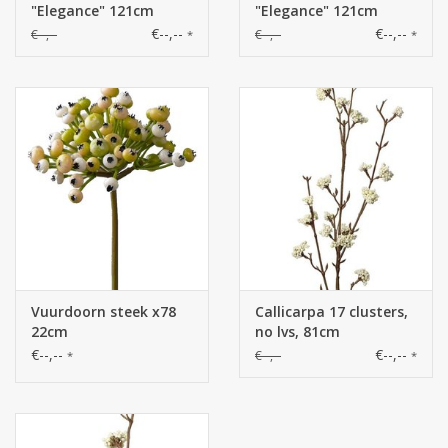
"Elegance" 121cm
"Elegance" 121cm
€--,--
€--,--
€--,--
€--,--
*
*
Vuurdoorn steek x78
Callicarpa 17 clusters,
22cm
no lvs, 81cm
€--,--
€--,--
€--,--
*
*