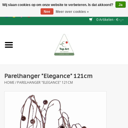
Wij slaan cookies op om onze website te verbeteren. Is dat akkoord?
Ja
Nee
Meer over cookies »
EUR
/
GBP
/
CHF
/
BGN
/
DKK
/
ISK
/
NOK
0 Artikelen - €--,--
Home
NIEUW
Haagelementen
Parelhanger "Elegance" 121cm
Binderij
HOME
/
PARELHANGER "ELEGANCE" 121CM
Kunstbloemen
Kunstplanten
Blad - en Bessentakken