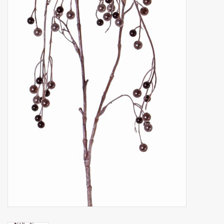
Kunstfruit
Home deco
Kunstkransen