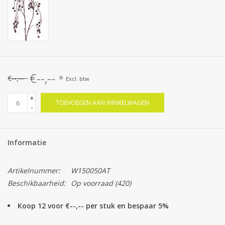
€--,--
*
€--,--
Excl. btw
+
TOEVOEGEN AAN WINKELWAGEN
-
Informatie
Artikelnummer:
W150050AT
Beschikbaarheid:
Op voorraad
(420)
Koop 12 voor €--,-- per stuk en bespaar 5%