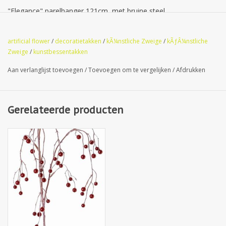
"Elegance" parelhanger 121cm, met bruine steel
artificial flower
/
decoratietakken
/
kÃ¼nstliche Zweige
/
kÃƒÂ¼nstliche
Zweige
/
kunstbessentakken
Super-Deal
Aan verlanglijst toevoegen
/
Toevoegen om te vergelijken
/
Afdrukken
Gerelateerde producten