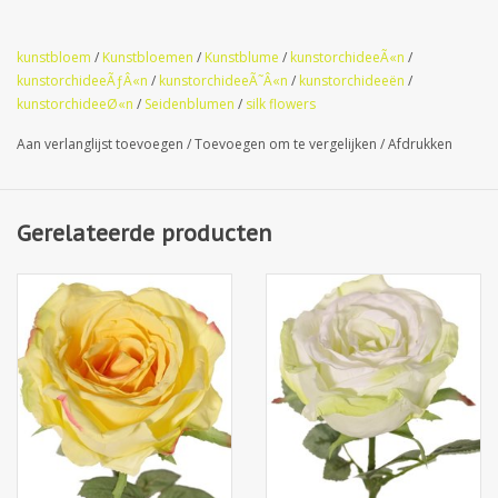
kunstbloem
/
Kunstbloemen
/
Kunstblume
/
kunstorchideeÃ«n
/
kunstorchideeÃƒÂ«n
/
kunstorchideeÃ˜Â«n
/
kunstorchideeën
/
kunstorchideeØ«n
/
Seidenblumen
/
silk flowers
Aan verlanglijst toevoegen
/
Toevoegen om te vergelijken
/
Afdrukken
Gerelateerde producten