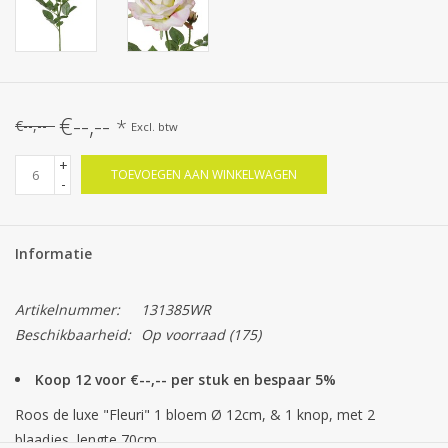
€--,--
*
€--,--
Excl. btw
+
TOEVOEGEN AAN WINKELWAGEN
-
Informatie
Artikelnummer:
131385WR
Beschikbaarheid:
Op voorraad
(175)
Koop 12 voor €--,-- per stuk en bespaar 5%
Roos de luxe "Fleuri" 1 bloem Ø 12cm, & 1 knop, met 2
blaadjes, lengte 70cm