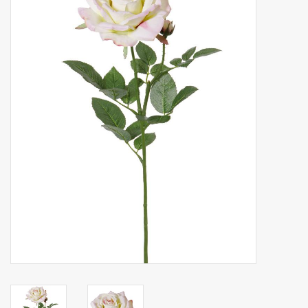
Kunstfruit
Home deco
Kunstkransen