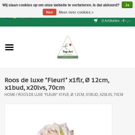
Wij slaan cookies op om onze website te verbeteren. Is dat akkoord?
Ja
Nee
Meer over cookies »
EUR
/
GBP
/
CHF
/
BGN
/
DKK
/
ISK
/
NOK
0 Artikelen - €--,--
Home
NIEUW
Haagelementen
Roos de luxe "Fleuri" x1flr, Ø 12cm,
Binderij
x1bud, x20lvs, 70cm
HOME
/
ROOS DE LUXE "FLEURI" X1FLR, Ø 12CM, X1BUD, X20LVS, 70CM
Kunstbloemen
Kunstplanten
Blad - en Bessentakken