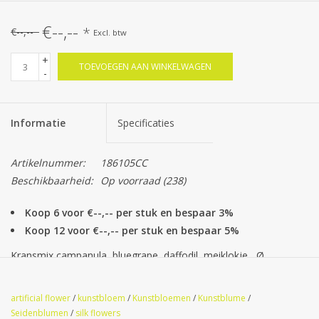
€--,--
*
€--,--
Excl. btw
+
TOEVOEGEN AAN WINKELWAGEN
-
Informatie
Specificaties
Artikelnummer:
186105CC
Beschikbaarheid:
Op voorraad
(238)
Koop 6 voor €--,-- per stuk en bespaar 3%
Koop 12 voor €--,-- per stuk en bespaar 5%
Kransmix campanula, bluegrape, daffodil, meiklokje, Ø
15cm/30cm
artificial flower
/
kunstbloem
/
Kunstbloemen
/
Kunstblume
/
Seidenblumen
/
silk flowers