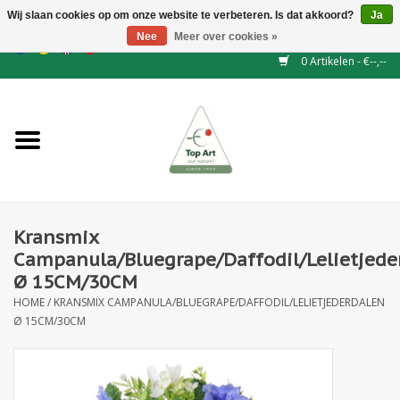
Wij slaan cookies op om onze website te verbeteren. Is dat akkoord?
Ja
Nee
Meer over cookies »
EUR
/
GBP
/
CHF
/
BGN
/
DKK
/
ISK
/
NOK
0 Artikelen - €--,--
Home
NIEUW
Haagelementen
Kransmix
Binderij
Campanula/Bluegrape/Daffodil/Lelietjede
Ø 15CM/30CM
Kunstbloemen
HOME
/
KRANSMIX CAMPANULA/BLUEGRAPE/DAFFODIL/LELIETJEDERDALEN
Ø 15CM/30CM
Kunstplanten
Blad - en Bessentakken