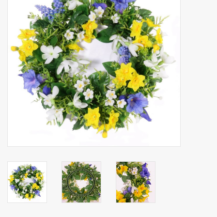
Kunstfruit
Home deco
Kunstkransen