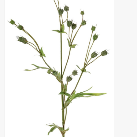
Kunstfruit
Home deco
Kunstkransen