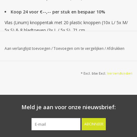
Koop 24 voor €--,-- per stuk en bespaar 10%
Vlas (Linum) knoppentak met 20 plastic knoppen (10x L/ 5x M/
5x S) & 8 bladtoeven (3x L / 5x S), 71 cm
Aan verlanglijst toevoegen
/
Toevoegen om te vergelijken
/
Afdrukken
* Excl. btw Excl.
Verzendkosten
Meld je aan voor onze nieuwsbrief:
ABONNEER