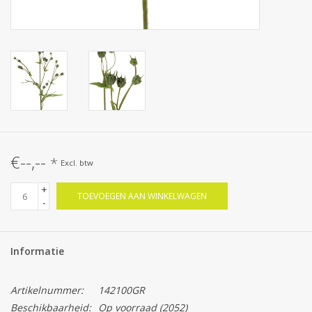
€--,--
*
Excl. btw
+
TOEVOEGEN AAN WINKELWAGEN
-
Informatie
Artikelnummer:
142100GR
Beschikbaarheid:
Op voorraad
(2052)