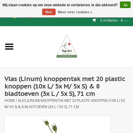
Wij slaan cookies op om onze website te verbeteren. Is dat akkoord?
Ja
Nee
Meer over cookies »
EUR
/
GBP
/
CHF
/
BGN
/
DKK
/
ISK
/
NOK
0 Artikelen - €--,--
Home
NIEUW
Haagelementen
Vlas (Linum) knoppentak met 20 plastic
Binderij
knoppen (10x L/ 5x M/ 5x S) & 8
bladtoeven (3x L / 5x S), 71 cm
Kunstbloemen
HOME
/
VLAS (LINUM) KNOPPENTAK MET 20 PLASTIC KNOPPEN (10X L/ 5X
M/ 5X S) & 8 BLADTOEVEN (3X L / 5X S), 71 CM
Kunstplanten
Blad - en Bessentakken