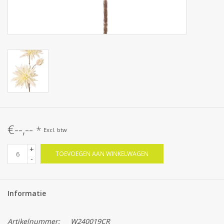
€--,--
*
Excl. btw
+
TOEVOEGEN AAN WINKELWAGEN
-
Informatie
Artikelnummer:
W240019CR