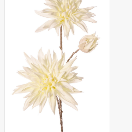
Kunstfruit
Home deco
Kunstkransen