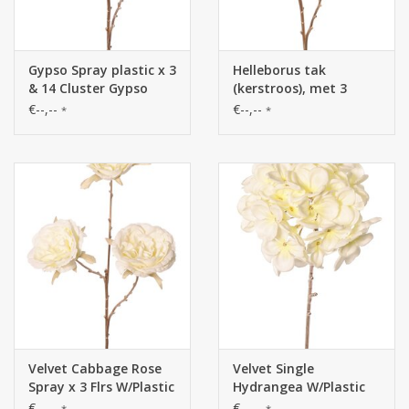
Gypso Spray plastic x 3
Helleborus tak
& 14 Cluster Gypso
(kerstroos), met 3
W/Plastic Gold Stem 69
bloemen, steelkleur:
€--,--
€--,--
*
*
cm "Winter Dream"
goud: 69 cm "Winter
Dream"
Velvet Cabbage Rose
Velvet Single
Spray x 3 Flrs W/Plastic
Hydrangea W/Plastic
Gold Stem, 69 cm
Gold Stem, 66 cm, Ø 15
€--,--
€--,--
*
*