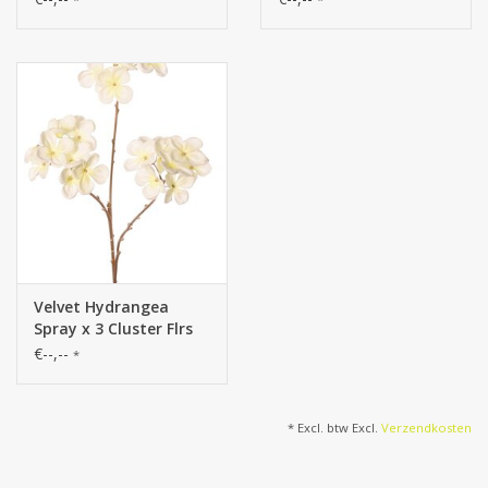
"Winter Dream"
cm "Winter Dream"
Velvet Hydrangea
Spray x 3 Cluster Flrs
(3x Ø 10 cm) W/Plastic
€--,--
*
Gold Stem, 66 cm
"Winter Dream"
* Excl. btw Excl.
Verzendkosten