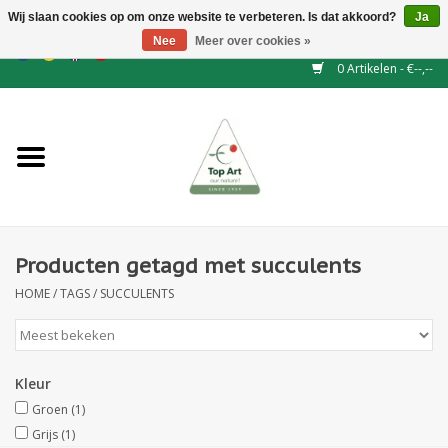
Wij slaan cookies op om onze website te verbeteren. Is dat akkoord?
Ja
Nee
Meer over cookies »
EUR
/
GBP
/
CHF
/
BGN
/
DKK
/
ISK
/
NOK
0 Artikelen - €--,--
Home
NIEUW
Haagelementen
Producten getagd met succulents
Binderij
HOME
/
TAGS
/
SUCCULENTS
Kunstbloemen
Kunstplanten
Kleur
Groen
(1)
Blad - en Bessentakken
Grijs
(1)