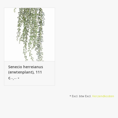
Kunstfruit
Home deco
Kunstkransen
Senecio herreianus
(erwtenplant), 111
blaadjes, full plastic,
€--,--
*
grijsgroen, 85 cm
* Excl. btw Excl.
Verzendkosten