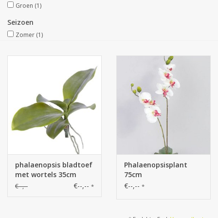
Groen
(1)
Kunstfruit
Seizoen
Zomer
(1)
Home deco
Kunstkransen
phalaenopsis bladtoef
Phalaenopsisplant
met wortels 35cm
75cm
€--,--
€--,--
€--,--
*
*