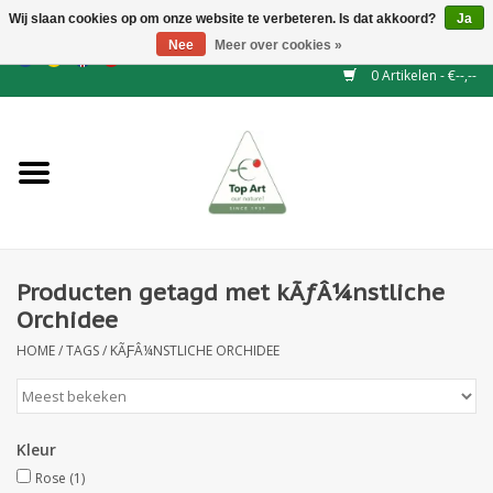
Wij slaan cookies op om onze website te verbeteren. Is dat akkoord?
Ja
Nee
Meer over cookies »
EUR
/
GBP
/
CHF
/
BGN
/
DKK
/
ISK
/
NOK
0 Artikelen - €--,--
Home
NIEUW
Haagelementen
Producten getagd met kÃƒÂ¼nstliche
Binderij
Orchidee
HOME
/
TAGS
/
KÃƑÂ¼NSTLICHE ORCHIDEE
Kunstbloemen
Kunstplanten
Kleur
Blad - en Bessentakken
Rose
(1)