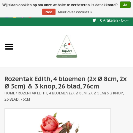
Wij slaan cookies op om onze website te verbeteren. Is dat akkoord?
Ja
Nee
Meer over cookies »
EUR
/
GBP
/
CHF
/
BGN
/
DKK
/
ISK
/
NOK
0 Artikelen - €--,--
Home
NIEUW
Haagelementen
Rozentak Edith, 4 bloemen (2x Ø 8cm, 2x
Binderij
Ø 5cm) & 3 knop, 26 blad, 76cm
HOME
/
ROZENTAK EDITH, 4 BLOEMEN (2X Ø 8CM, 2X Ø 5CM) & 3 KNOP,
Kunstbloemen
26 BLAD, 76CM
Kunstplanten
Blad - en Bessentakken