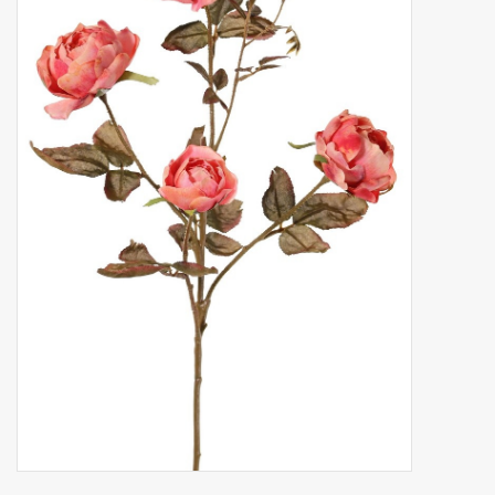
Kunstfruit
Home deco
Kunstkransen