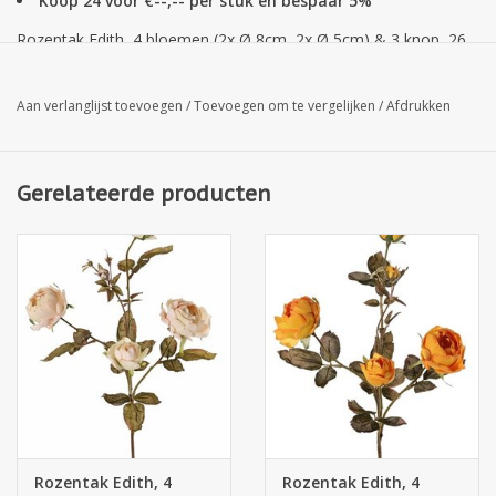
Koop 24 voor €--,-- per stuk en bespaar 5%
Rozentak Edith, 4 bloemen (2x Ø 8cm, 2x Ø 5cm) & 3 knop, 26
blad, 76cm
Aan verlanglijst toevoegen
/
Toevoegen om te vergelijken
/
Afdrukken
Gerelateerde producten
Rozentak Edith, 4
Rozentak Edith, 4