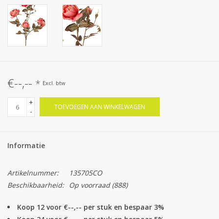
€--,--
*
Excl. btw
+
TOEVOEGEN AAN WINKELWAGEN
-
Informatie
Artikelnummer:
135705CO
Beschikbaarheid:
Op voorraad
(888)
Koop 12 voor €--,-- per stuk en bespaar 3%