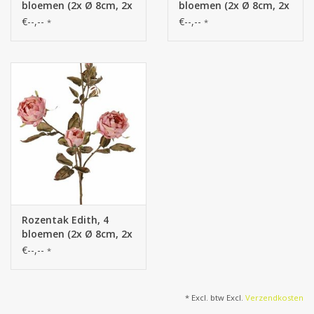
bloemen (2x Ø 8cm, 2x
bloemen (2x Ø 8cm, 2x
Ø 5cm) & 3 knop, 26
Ø 5cm) & 3 knop, 26
€--,--
€--,--
*
*
blad, 76cm
blad, 76cm
Rozentak Edith, 4
bloemen (2x Ø 8cm, 2x
Ø 5cm) & 3 knop, 26
€--,--
*
blad, 76cm
* Excl. btw Excl.
Verzendkosten