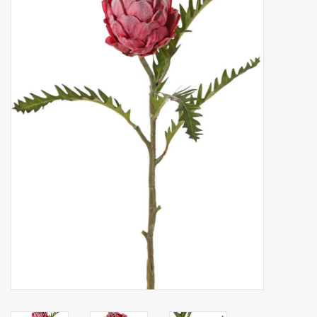
Kunstfruit
Home deco
Kunstkransen