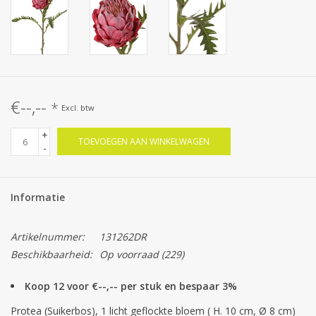
€--,--
*
Excl. btw
+
TOEVOEGEN AAN WINKELWAGEN
-
Informatie
Artikelnummer:
131262DR
Beschikbaarheid:
Op voorraad
(229)
Koop 12 voor €--,-- per stuk en bespaar 3%
Protea (Suikerbos), 1 licht geflockte bloem ( H. 10 cm, Ø 8 cm)