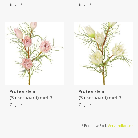
€--,--
€--,--
*
*
Protea klein
Protea klein
(Suikerbaard) met 3
(Suikerbaard) met 3
bloemen & 2 knoppen
bloemen & 2 knoppen
€--,--
€--,--
*
*
en 12 plastic bladeren,
en 12 plastic bladeren,
60 cm
60 cm
* Excl. btw Excl.
Verzendkosten