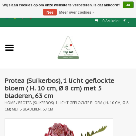
Wij slaan cookies op om onze website te verbeteren. Is dat akkoord?
Ja
Nee
Meer over cookies »
EUR
/
GBP
/
CHF
/
BGN
/
DKK
/
ISK
/
NOK
0 Artikelen - €--,--
Home
NIEUW
Haagelementen
Protea (Suikerbos), 1 licht geflockte
Binderij
bloem ( H. 10 cm, Ø 8 cm) met 5
bladeren, 63 cm
Kunstbloemen
HOME
/
PROTEA (SUIKERBOS), 1 LICHT GEFLOCKTE BLOEM ( H. 10 CM, Ø 8
CM) MET 5 BLADEREN, 63 CM
Kunstplanten
Blad - en Bessentakken