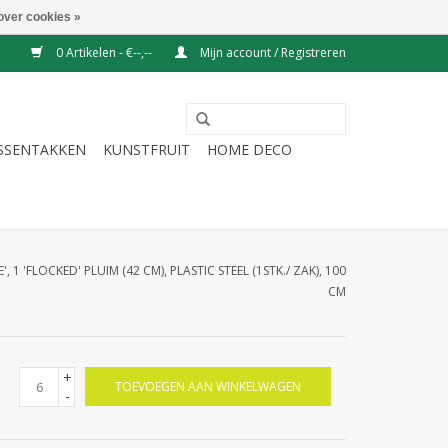
over cookies »
0 Artikelen - €--,--
Mijn account / Registreren
ESSENTAKKEN
KUNSTFRUIT
HOME DECO
 1 'FLOCKED' PLUIM (42 CM), PLASTIC STEEL (1STK./ ZAK), 100
CM
+
TOEVOEGEN AAN WINKELWAGEN
-