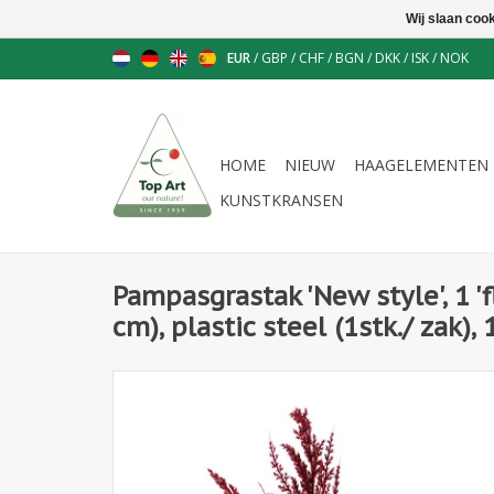
Wij slaan coo
EUR
/
GBP
/
CHF
/
BGN
/
DKK
/
ISK
/
NOK
HOME
NIEUW
HAAGELEMENTEN
KUNSTKRANSEN
Pampasgrastak 'New style', 1 '
cm), plastic steel (1stk./ zak),