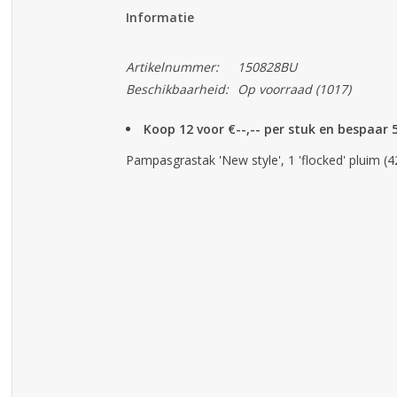
Informatie
Artikelnummer:
150828BU
Beschikbaarheid:
Op voorraad
(1017)
Koop 12 voor €--,-- per stuk en bespaar
Pampasgrastak 'New style', 1 'flocked' pluim (42