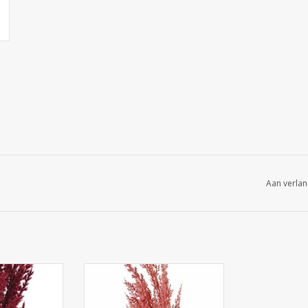
Aan verlan
pas grastoef
150828RS - Pampasgrastak 'New
 15cm, totaal:
style', 1 'flocked' pluim (42 cm),
cm
plastic steel (1stk./ zak), 100 cm