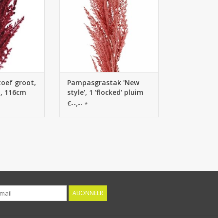
oef groot,
Pampasgrastak 'New
, 116cm
style', 1 'flocked' pluim
(42 cm), plastic steel
€--,--
*
(1stk./ zak), 100 cm
ABONNEER