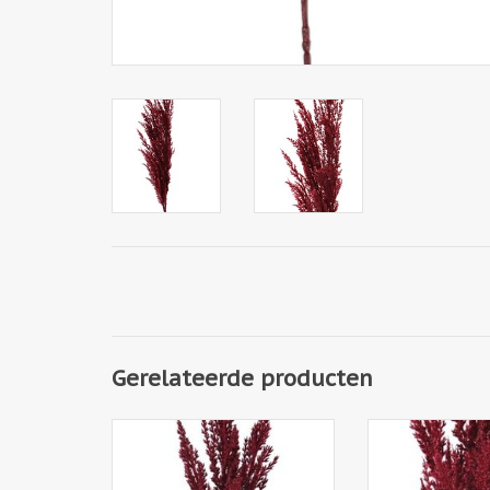
Gerelateerde producten
150827BU - Pampas grastoef,
150825BU - Pam
34cm, Ø 8cm, 81cm
(50 cm) groot, Ø
116