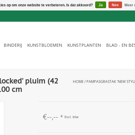
kies op om onze website te verbeteren. Is dat akkoord?
Ja
Nee
Meer 
BINDERIJ
KUNSTBLOEMEN
KUNSTPLANTEN
BLAD - EN B
flocked' pluim (42
HOME
/
PAMPASGRASTAK 'NEW STYLE',
 100 cm
€--,--
*
Excl. btw