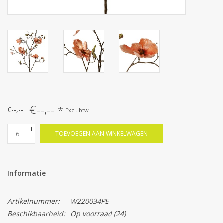
€--,--
*
€--,--
Excl. btw
+
TOEVOEGEN AAN WINKELWAGEN
-
Informatie
Artikelnummer:
W220034PE
Beschikbaarheid:
Op voorraad
(24)