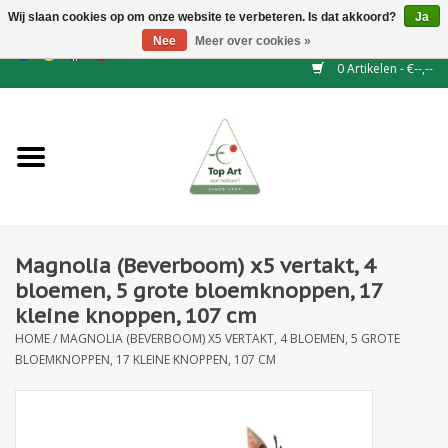
Wij slaan cookies op om onze website te verbeteren. Is dat akkoord?
Ja
Nee
Meer over cookies »
EUR
/
GBP
/
CHF
/
BGN
/
DKK
/
ISK
/
NOK
0 Artikelen - €--,--
Home
NIEUW
Haagelementen
Magnolia (Beverboom) x5 vertakt, 4
Binderij
bloemen, 5 grote bloemknoppen, 17
kleine knoppen, 107 cm
Kunstbloemen
HOME
/
MAGNOLIA (BEVERBOOM) X5 VERTAKT, 4 BLOEMEN, 5 GROTE
BLOEMKNOPPEN, 17 KLEINE KNOPPEN, 107 CM
Kunstplanten
Blad - en Bessentakken