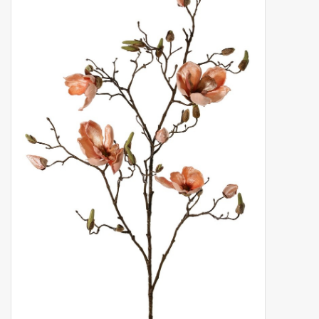
Kunstfruit
Home deco
Kunstkransen