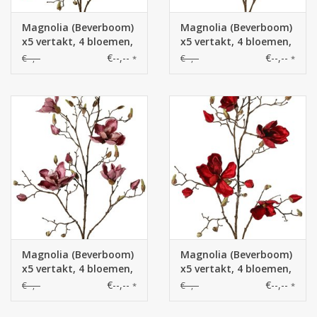
Magnolia (Beverboom)
Magnolia (Beverboom)
x5 vertakt, 4 bloemen,
x5 vertakt, 4 bloemen,
5 grote
5 grote bloemknoppen
€--,--
€--,--
€--,--
€--,--
*
*
bloemknoppen, 17
kleine knoppen, 107
cm
Magnolia (Beverboom)
Magnolia (Beverboom)
x5 vertakt, 4 bloemen,
x5 vertakt, 4 bloemen,
5 grote bloemknoppen
5 grote bloemknoppen
€--,--
€--,--
€--,--
€--,--
*
*