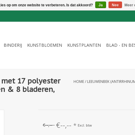
kies op om onze website te verbeteren. Is dat akkoord?
Ja
Nee
Meer 
BINDERIJ
KUNSTBLOEMEN
KUNSTPLANTEN
BLAD - EN B
 met 17 polyester
HOME
/
LEEUWENBEK (ANTIRRHINUM
n & 8 bladeren,
€--,--
*
€--,--
Excl. btw