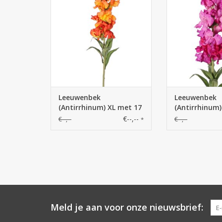
polyester bloemen, 16 geflockte
polyester bloemen
knoppen & 8 bladeren, 93 cm
knoppen & 8 bla
Leeuwenbek
Leeuwenbek
(Antirrhinum) XL met 17
(Antirrhinum)
polyester bloemen, 16
polyester blo
€--,--
€--,--
€--,--
*
geflockte knoppen & 8
geflockte kn
bladeren, 93 cm
bladeren, 93
Meld je aan voor onze nieuwsbrief: