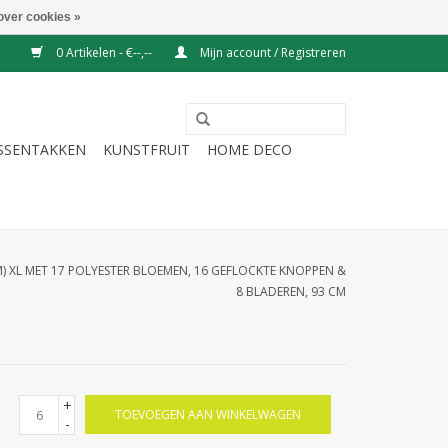
over cookies »
0 Artikelen - €--,--
Mijn account / Registreren
ESSENTAKKEN
KUNSTFRUIT
HOME DECO
) XL MET 17 POLYESTER BLOEMEN, 16 GEFLOCKTE KNOPPEN &
8 BLADEREN, 93 CM
+
TOEVOEGEN AAN WINKELWAGEN
-