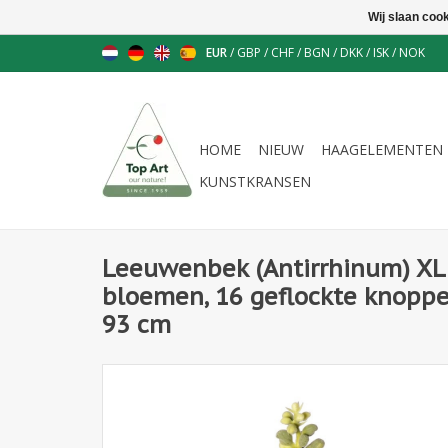
Wij slaan coo
EUR
/
GBP
/
CHF
/
BGN
/
DKK
/
ISK
/
NOK
HOME
NIEUW
HAAGELEMENTEN
KUNSTKRANSEN
Leeuwenbek (Antirrhinum) XL
bloemen, 16 geflockte knoppe
93 cm