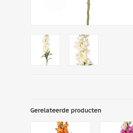
Gerelateerde producten
130948OR - Leeuwenbek
130948PU - L
(Antirrhinum) XL met 17
(Antirrhinum)