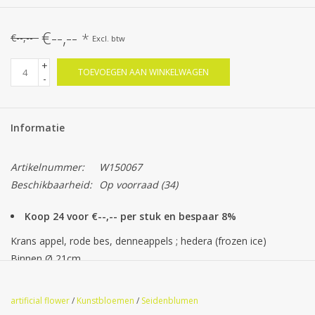
€--,--
*
€--,--
Excl. btw
+
TOEVOEGEN AAN WINKELWAGEN
-
Informatie
Artikelnummer:
W150067
Beschikbaarheid:
Op voorraad
(34)
Koop 24 voor €--,-- per stuk en bespaar 8%
Krans appel, rode bes, denneappels ; hedera (frozen ice)
Binnen Ø 21cm
Buiten Ø 37cm
artificial flower
/
Kunstbloemen
/
Seidenblumen