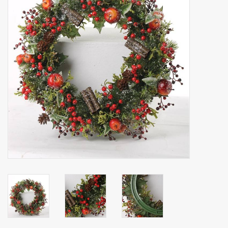
Kunstfruit
Home deco
Kunstkransen