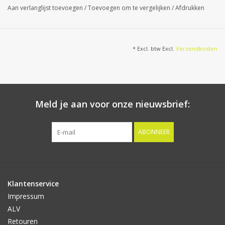
Aan verlanglijst toevoegen
/
Toevoegen om te vergelijken
/
Afdrukken
* Excl. btw Excl.
Verzendkosten
Meld je aan voor onze nieuwsbrief:
ABONNEER
Klantenservice
Impressum
ALV
Retouren