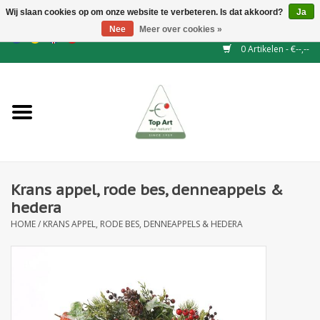
Wij slaan cookies op om onze website te verbeteren. Is dat akkoord?
Ja
Nee
Meer over cookies »
EUR
/
GBP
/
CHF
/
BGN
/
DKK
/
ISK
/
NOK
0 Artikelen - €--,--
Home
NIEUW
Haagelementen
Krans appel, rode bes, denneappels &
Binderij
hedera
HOME
/
KRANS APPEL, RODE BES, DENNEAPPELS & HEDERA
Kunstbloemen
Kunstplanten
Blad - en Bessentakken