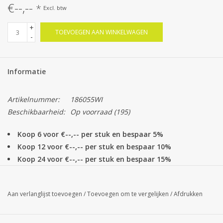
€--,--
*
Excl. btw
+
TOEVOEGEN AAN WINKELWAGEN
-
Informatie
Artikelnummer:
186055WI
Beschikbaarheid:
Op voorraad
(195)
Koop 6 voor €--,-- per stuk en bespaar 5%
Koop 12 voor €--,-- per stuk en bespaar 10%
Koop 24 voor €--,-- per stuk en bespaar 15%
Gipskruidkrans 'Full blossom' met bloemetjes en knopjes, Ø 30
cm, basis Ø 15 cm
Aan verlanglijst toevoegen
/
Toevoegen om te vergelijken
/
Afdrukken