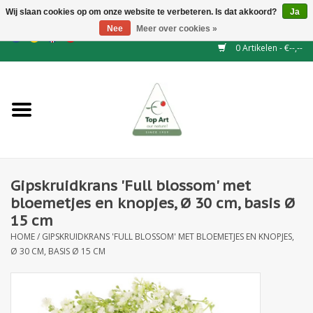
Wij slaan cookies op om onze website te verbeteren. Is dat akkoord?
Ja
Nee
Meer over cookies »
EUR
/
GBP
/
CHF
/
BGN
/
DKK
/
ISK
/
NOK
0 Artikelen - €--,--
Home
NIEUW
Haagelementen
Gipskruidkrans 'Full blossom' met
Binderij
bloemetjes en knopjes, Ø 30 cm, basis Ø
15 cm
Kunstbloemen
HOME
/
GIPSKRUIDKRANS 'FULL BLOSSOM' MET BLOEMETJES EN KNOPJES,
Ø 30 CM, BASIS Ø 15 CM
Kunstplanten
Blad - en Bessentakken