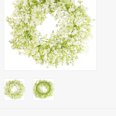
Kunstfruit
Home deco
Kunstkransen