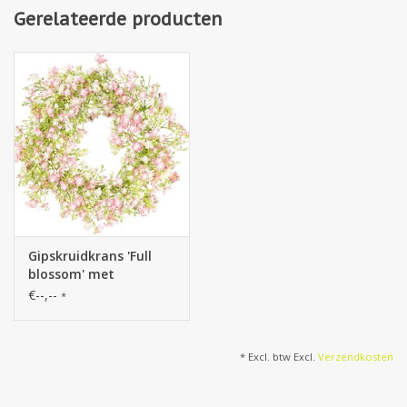
Gerelateerde producten
Gipskruidkrans 'Full
blossom' met
bloemetjes en knopjes,
€--,--
*
Ø 30 cm, basis Ø 15 cm
* Excl. btw Excl.
Verzendkosten