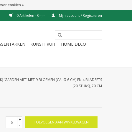
over cookies »
0 Artikelen - €--,--
Mijn account / Registreren
ESSENTAKKEN
KUNSTFRUIT
HOME DECO
) 'GARDEN ART' MET 9 BLOEMEN (CA. Ø 6 CM) EN 4 BLADSETS
(20 STUKS), 70 CM
+
TOEVOEGEN AAN WINKELWAGEN
-