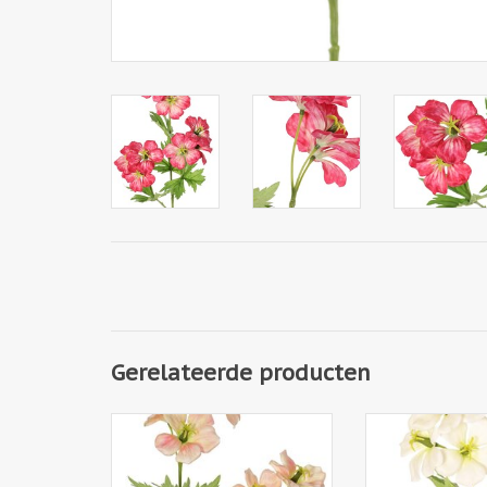
Gerelateerde producten
130700PE - Geranium
130700WG -
(Ooievaarsbek) 'Garden Art' met
(Ooievaarsbek) 'G
9 bloemen (ca. Ø 6 cm) en 4
9 bloemen (ca. 