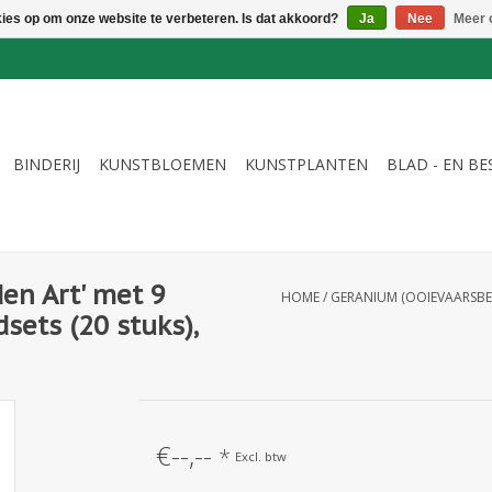
kies op om onze website te verbeteren. Is dat akkoord?
Ja
Nee
Meer 
BINDERIJ
KUNSTBLOEMEN
KUNSTPLANTEN
BLAD - EN B
en Art' met 9
HOME
/
GERANIUM (OOIEVAARSBEK
sets (20 stuks),
€--,--
*
Excl. btw