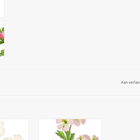
Aan verlan
 Geranium
130700WR - Geranium
arden Art' met
(Ooievaarsbek) 'Garden Art' met
Ø 6 cm) en 4
9 bloemen (ca. Ø 6 cm) en 4