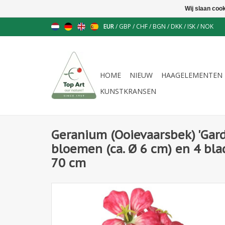
Wij slaan coo
EUR
/
GBP
/
CHF
/
BGN
/
DKK
/
ISK
/
NOK
HOME
NIEUW
HAAGELEMENTEN
KUNSTKRANSEN
Geranium (Ooievaarsbek) 'Gard
bloemen (ca. Ø 6 cm) en 4 blad
70 cm