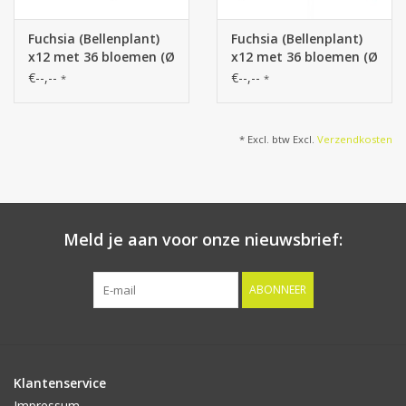
Fuchsia (Bellenplant)
Fuchsia (Bellenplant)
x12 met 36 bloemen (Ø
x12 met 36 bloemen (Ø
5 cm), 18 knoppen &
5 cm), 18 knoppen &
€--,--
€--,--
*
*
306 bladeren, Ø 45 / H.
306 bladeren, Ø 45 / H.
30 cm
30 cm
* Excl. btw Excl.
Verzendkosten
Meld je aan voor onze nieuwsbrief:
ABONNEER
Klantenservice
Impressum