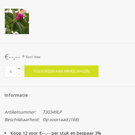
€--,--
*
Excl. btw
+
TOEVOEGEN AAN WINKELWAGEN
-
Informatie
Artikelnummer:
730349LP
Beschikbaarheid:
Op voorraad
(168)
Koop 12 voor €--,-- per stuk en bespaar 3%