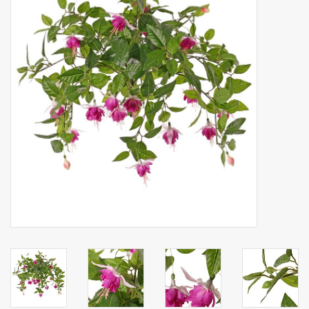
Kunstfruit
Home deco
Kunstkransen