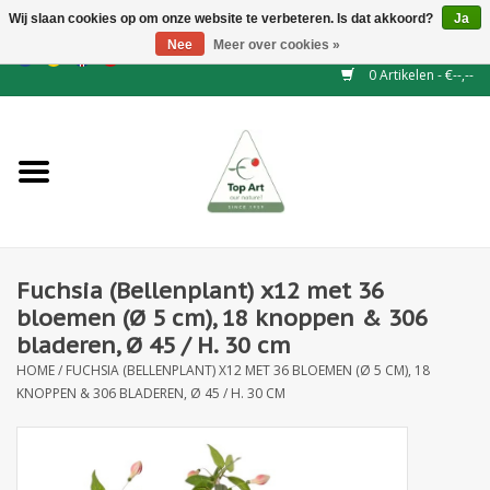
Wij slaan cookies op om onze website te verbeteren. Is dat akkoord?
Ja
Nee
Meer over cookies »
EUR
/
GBP
/
CHF
/
BGN
/
DKK
/
ISK
/
NOK
0 Artikelen - €--,--
Home
NIEUW
Haagelementen
Fuchsia (Bellenplant) x12 met 36
Binderij
bloemen (Ø 5 cm), 18 knoppen & 306
bladeren, Ø 45 / H. 30 cm
Kunstbloemen
HOME
/
FUCHSIA (BELLENPLANT) X12 MET 36 BLOEMEN (Ø 5 CM), 18
KNOPPEN & 306 BLADEREN, Ø 45 / H. 30 CM
Kunstplanten
Blad - en Bessentakken