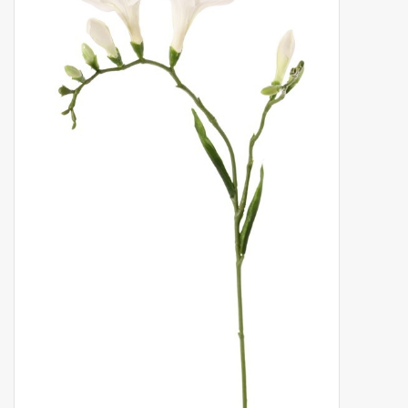
Kunstfruit
Home deco
Kunstkransen