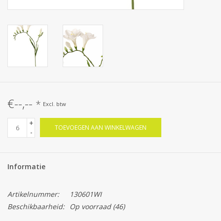
€--,--
*
Excl. btw
+
TOEVOEGEN AAN WINKELWAGEN
-
Informatie
Artikelnummer:
130601WI
Beschikbaarheid:
Op voorraad
(46)