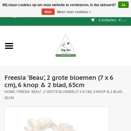
Wij slaan cookies op om onze website te verbeteren. Is dat akkoord?
Ja
Nee
Meer over cookies »
EUR
/
GBP
/
CHF
/
BGN
/
DKK
/
ISK
/
NOK
0 Artikelen - €--,--
Home
NIEUW
Haagelementen
Freesia 'Beau', 2 grote bloemen (7 x 6
Binderij
cm), 6 knop & 2 blad, 65cm
HOME
/
FREESIA 'BEAU', 2 GROTE BLOEMEN (7 X 6 CM), 6 KNOP & 2 BLAD,
Kunstbloemen
65CM
Kunstplanten
Blad - en Bessentakken