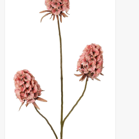
Kunstfruit
Home deco
Kunstkransen