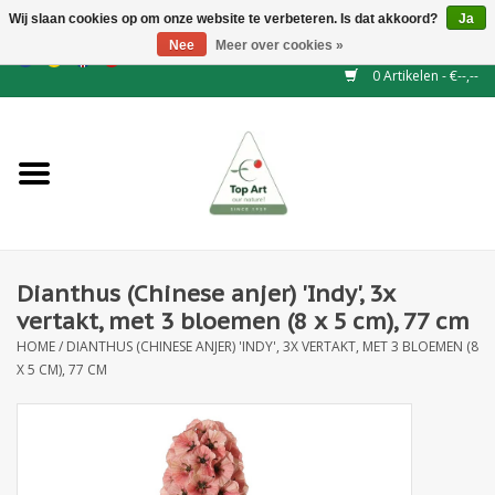
Wij slaan cookies op om onze website te verbeteren. Is dat akkoord?
Ja
Nee
Meer over cookies »
EUR
/
GBP
/
CHF
/
BGN
/
DKK
/
ISK
/
NOK
0 Artikelen - €--,--
Home
NIEUW
Haagelementen
Dianthus (Chinese anjer) 'Indy', 3x
Binderij
vertakt, met 3 bloemen (8 x 5 cm), 77 cm
HOME
/
DIANTHUS (CHINESE ANJER) 'INDY', 3X VERTAKT, MET 3 BLOEMEN (8
Kunstbloemen
X 5 CM), 77 CM
Kunstplanten
Blad - en Bessentakken