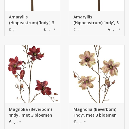
Amaryllis
Amaryllis
(Hippeastrum) 'Indy', 3
(Hippeastrum) 'Indy', 3
polyester bloemen 10
polyester bloemen 10
€--,--
€--,--
€--,--
€--,--
*
*
x 10 cm, 65 cm
x 10 cm, 65 cm
Magnolia (Beverbom)
Magnolia (Beverbom)
'Indy', met 3 bloemen
'Indy', met 3 bloemen
(2 XL/ 1 L), 2
(2 XL/ 1 L), 2
€--,--
€--,--
*
*
bloemknoppen & 16
bloemknoppen & 16