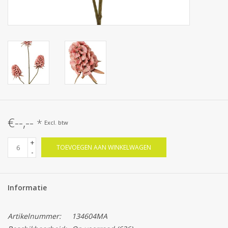
€--,--
*
Excl. btw
+
TOEVOEGEN AAN WINKELWAGEN
-
Informatie
Artikelnummer:
134604MA