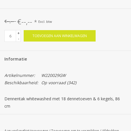
€--,--
*
€--,--
Excl. btw
+
TOEVOEGEN AAN WINKELWAGEN
-
Informatie
Artikelnummer:
W220029GW
Beschikbaarheid:
Op voorraad
(342)
Dennentak whitewashed met 18 dennetoeven & 6 kegels, 86
cm
Aan verlanglijst toevoegen
/
Toevoegen om te vergelijken
/
Afdrukken