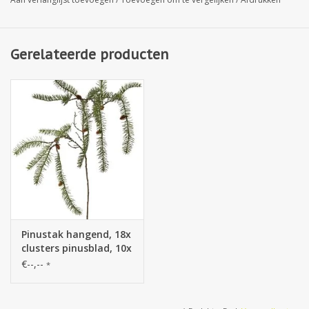
Gerelateerde producten
Pinustak hangend, 18x
clusters pinusblad, 10x
plastic dennen, 106cm
€--,--
*