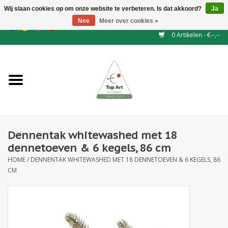
Wij slaan cookies op om onze website te verbeteren. Is dat akkoord?
Ja
Nee
Meer over cookies »
EUR
/
GBP
/
CHF
/
BGN
/
DKK
/
ISK
/
NOK
0 Artikelen - €--,--
Home
NIEUW
Haagelementen
Dennentak whitewashed met 18
Binderij
dennetoeven & 6 kegels, 86 cm
HOME
/
DENNENTAK WHITEWASHED MET 18 DENNETOEVEN & 6 KEGELS, 86
Kunstbloemen
CM
Kunstplanten
Blad - en Bessentakken