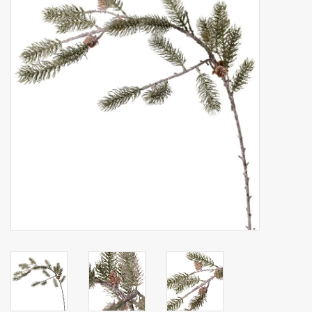
Kunstfruit
Home deco
Kunstkransen