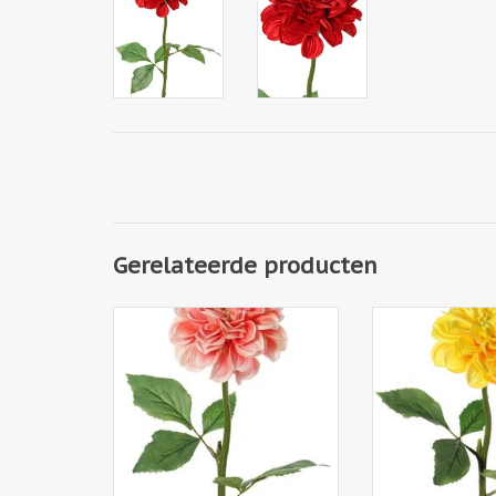
Gerelateerde producten
130433CO - Dahlia, 1 polyester
130433GE - Dahli
bloem Ø 11 cm, 2 sets blad (6
bloem Ø 11 cm, 2
stuks) 58 cm
stuks) 