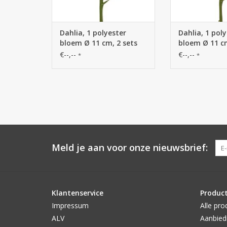
Dahlia, 1 polyester
Dahlia, 1 pol
bloem Ø 11 cm, 2 sets
bloem Ø 11 cm
blad (6 stuks) 58 cm
blad (6 stuks
€--,--
€--,--
*
*
Meld je aan voor onze nieuwsbrief:
Klantenservice
Produc
Impressum
Alle pro
ALV
Aanbied