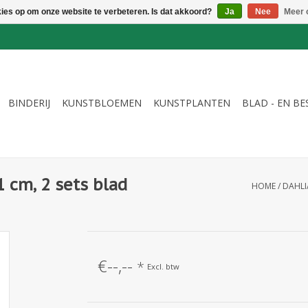
kies op om onze website te verbeteren. Is dat akkoord?
Ja
Nee
Meer 
BINDERIJ
KUNSTBLOEMEN
KUNSTPLANTEN
BLAD - EN B
1 cm, 2 sets blad
HOME
/
DAHLI
€--,--
*
Excl. btw