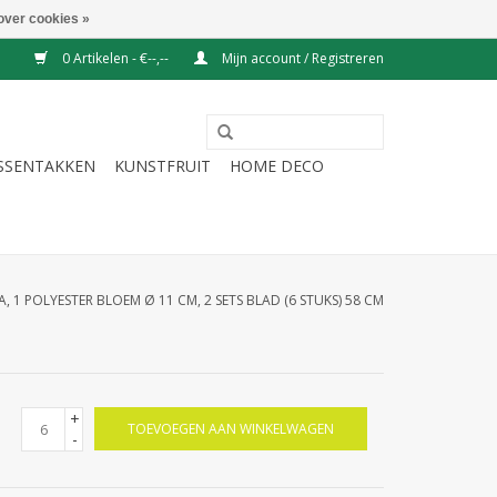
over cookies »
0 Artikelen - €--,--
Mijn account / Registreren
ESSENTAKKEN
KUNSTFRUIT
HOME DECO
A, 1 POLYESTER BLOEM Ø 11 CM, 2 SETS BLAD (6 STUKS) 58 CM
+
TOEVOEGEN AAN WINKELWAGEN
-