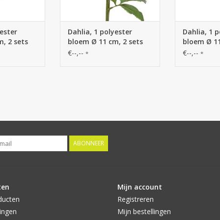
yester
Dahlia, 1 polyester
Dahlia, 1 p
, 2 sets
bloem Ø 11 cm, 2 sets
bloem Ø 11
) 58 cm
blad (6 stuks) 58 cm
blad (6 st
€--,--
€--,--
*
*
ABONNEER
ten
Mijn account
ducten
Registreren
ingen
Mijn bestellingen