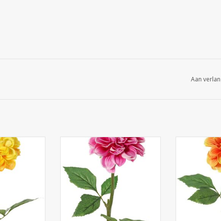
Aan verlan
a, 1 polyester
130433MA - Dahlia, 1 polyester
130433OG - Da
 sets blad (6
bloem Ø 11 cm, 2 sets blad (6
bloem Ø 11 c
58 cm
stuks) 58 cm
stuk