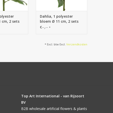
olyester
Dahlia, 1 polyester
 cm, 2 sets
bloem Ø 11 cm, 2 sets
uks) 58 cm
blad (6 stuks) 58 cm
€--,--
*
* Excl. btw Excl.
Verzendkosten
Top Art International - van Rijsoort
BV
B2B wholesale artificial flowers & plants