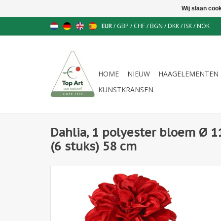
Wij slaan coo
EUR
/
GBP
/
CHF
/
BGN
/
DKK
/
ISK
/
NOK
HOME
NIEUW
HAAGELEMENTEN
KUNSTKRANSEN
Dahlia, 1 polyester bloem Ø 1
(6 stuks) 58 cm