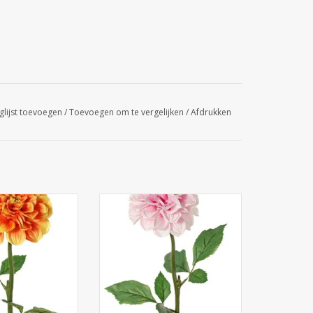
glijst toevoegen
/
Toevoegen om te vergelijken
/
Afdrukken
hlia, 1 polyester
130433RS - Dahlia, 1 polyester
m, 2 sets blad (6
bloem Ø 11 cm, 2 sets blad (6
s) 58 cm
stuks) 58 cm