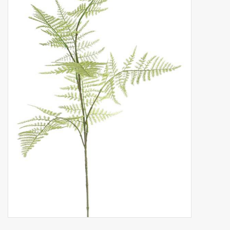
Kunstfruit
Home deco
Kunstkransen