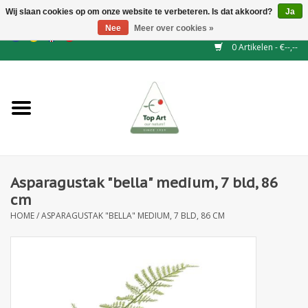
Wij slaan cookies op om onze website te verbeteren. Is dat akkoord?
Ja
Nee
Meer over cookies »
EUR
/
GBP
/
CHF
/
BGN
/
DKK
/
ISK
/
NOK
0 Artikelen - €--,--
Home
NIEUW
Haagelementen
Asparagustak "bella" medium, 7 bld, 86
Binderij
cm
HOME
/
ASPARAGUSTAK "BELLA" MEDIUM, 7 BLD, 86 CM
Kunstbloemen
Kunstplanten
Blad - en Bessentakken