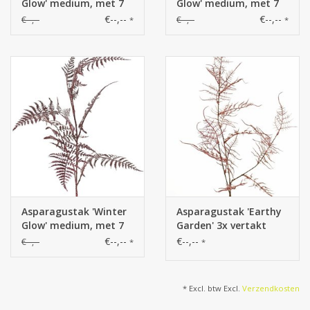
Glow' medium, met 7
Glow' medium, met 7
bladeren, 86 cm
bladeren, 86 cm
€--,--
€--,--
€--,--
€--,--
*
*
Asparagustak 'Winter
Asparagustak 'Earthy
Glow' medium, met 7
Garden' 3x vertakt
bladeren, 86 cm
met 17 bladtoeven 8x
€--,--
€--,--
€--,--
*
*
XL / 9x L, 85 cm
* Excl. btw Excl.
Verzendkosten