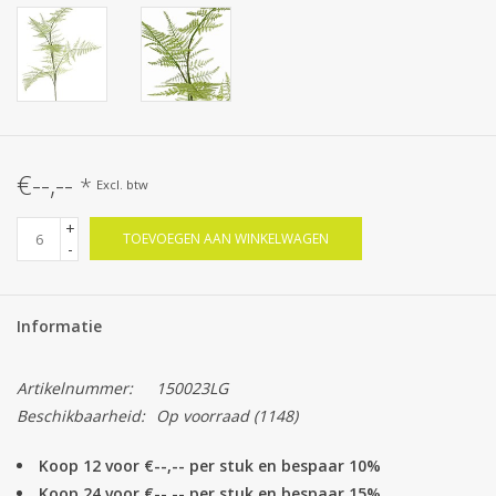
€--,--
*
Excl. btw
+
TOEVOEGEN AAN WINKELWAGEN
-
Informatie
Artikelnummer:
150023LG
Beschikbaarheid:
Op voorraad
(1148)
Koop 12 voor €--,-- per stuk en bespaar 10%
Koop 24 voor €--,-- per stuk en bespaar 15%