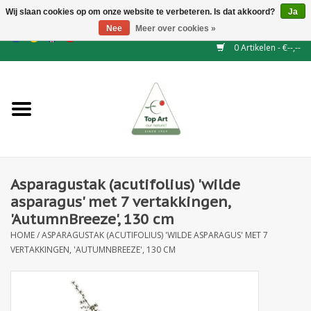
Wij slaan cookies op om onze website te verbeteren. Is dat akkoord?
Ja
Nee
Meer over cookies »
EUR
/
GBP
/
CHF
/
BGN
/
DKK
/
ISK
/
NOK
0 Artikelen - €--,--
Home
NIEUW
Haagelementen
Asparagustak (acutifolius) 'wilde
Binderij
asparagus' met 7 vertakkingen,
'AutumnBreeze', 130 cm
Kunstbloemen
HOME
/
ASPARAGUSTAK (ACUTIFOLIUS) 'WILDE ASPARAGUS' MET 7
VERTAKKINGEN, 'AUTUMNBREEZE', 130 CM
Kunstplanten
Blad - en Bessentakken