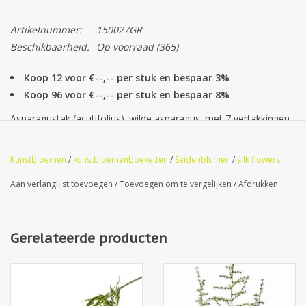
Artikelnummer:
150027GR
Beschikbaarheid:
Op voorraad
(365)
Koop 12 voor €--,-- per stuk en bespaar 3%
Koop 96 voor €--,-- per stuk en bespaar 8%
Asparagustak (acutifolius) 'wilde asparagus' met 7 vertakkingen,
'AutumnBreeze', 130 cm
Kunstbloemen
/
kunstbloemenboeketten
/
Seidenblumen
/
silk flowers
Aan verlanglijst toevoegen
/
Toevoegen om te vergelijken
/
Afdrukken
Gerelateerde producten