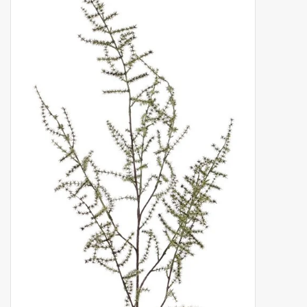
Kunstfruit
Home deco
Kunstkransen