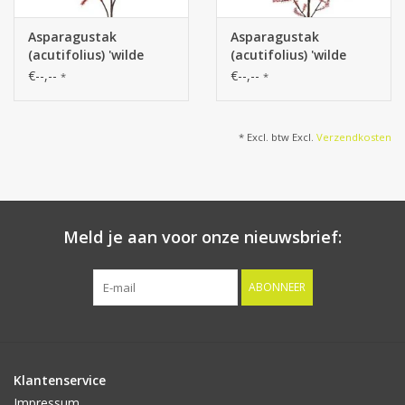
Asparagustak
Asparagustak
(acutifolius) 'wilde
(acutifolius) 'wilde
asparagus' met 3
asparagus' x7,
€--,--
€--,--
*
*
vertakkingen, 73cm
'AutumnBreeze',
130cm
* Excl. btw Excl.
Verzendkosten
Meld je aan voor onze nieuwsbrief:
ABONNEER
Klantenservice
Impressum