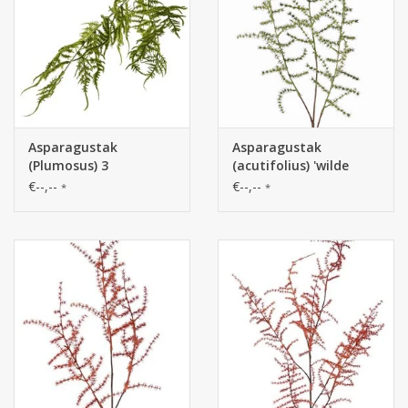
Asparagustak
Asparagustak
(Plumosus) 3
(acutifolius) 'wilde
vertakkingen, 18
asparagus' met 3
€--,--
€--,--
*
*
bladeren, 86 cm
vertakkingen, 73cm