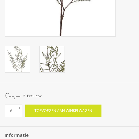
€--,--
*
Excl. btw
+
TOEVOEGEN AAN WINKELWAGEN
-
Informatie