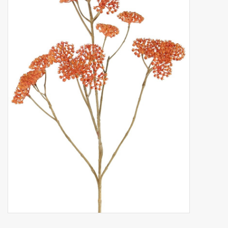
Kunstfruit
Home deco
Kunstkransen