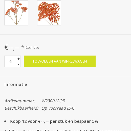
€--,--
*
Excl. btw
+
TOEVOEGEN AAN WINKELWAGEN
-
Informatie
Artikelnummer:
W230012OR
Beschikbaarheid:
Op voorraad
(54)
Koop 12 voor €--,-- per stuk en bespaar 5%