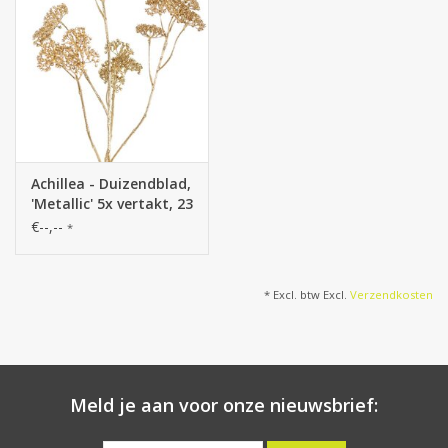
Achillea - Duizendblad,
'Metallic' 5x vertakt, 23
bloemen (Ø 4 cm) 71
€--,--
*
cm
* Excl. btw Excl.
Verzendkosten
Meld je aan voor onze nieuwsbrief: