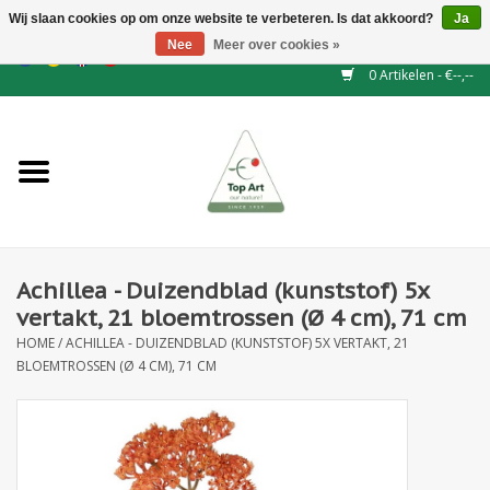
Wij slaan cookies op om onze website te verbeteren. Is dat akkoord?
Ja
Nee
Meer over cookies »
EUR
/
GBP
/
CHF
/
BGN
/
DKK
/
ISK
/
NOK
0 Artikelen - €--,--
Home
NIEUW
Haagelementen
Achillea - Duizendblad (kunststof) 5x
Binderij
vertakt, 21 bloemtrossen (Ø 4 cm), 71 cm
HOME
/
ACHILLEA - DUIZENDBLAD (KUNSTSTOF) 5X VERTAKT, 21
Kunstbloemen
BLOEMTROSSEN (Ø 4 CM), 71 CM
Kunstplanten
Blad - en Bessentakken