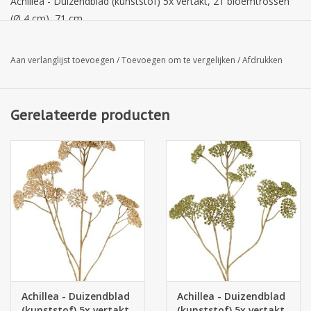
Achillea - Duizendblad (kunststof) 5x vertakt, 21 bloemtrossen
(Ø 4 cm), 71 cm
Aan verlanglijst toevoegen
/
Toevoegen om te vergelijken
/
Afdrukken
Gerelateerde producten
Achillea - Duizendblad
Achillea - Duizendblad
(kunststof) 5x vertakt,
(kunststof) 5x vertakt,