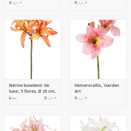
orquídea mariposa,
orquídea mariposa,
€--,--
€--,--
*
*
orquídeas boca)
orquídeas boca)
'Garden Art'
'Garden Art'
Nerine bowdenii 'de
Hemerocallis, 'Garden
luxe', 5 flores, Ø 20 cm,
Art'
70 cm
€--,--
€--,--
€--,--
*
*