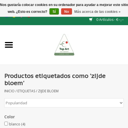
Nos gustaría colocar cookies en su ordenador para ayudar a mejorar este sitio
web. ¿Esto es correcto?
Sí
No
Más acerca de las cookies »
EUR
/
GBP
/
CHF
/
BGN
/
DKK
/
ISK
/
NOK
0 Artículos - €--,--
Inicio
NUEVO
Accesorios de flores
Productos etiquetados como 'zijde
bloem'
Flores artificiales
INICIO
/
ETIQUETAS
/
ZIJDE BLOEM
plantas artificiales
Color
Rama de hojas / bayas
blanco
(4)