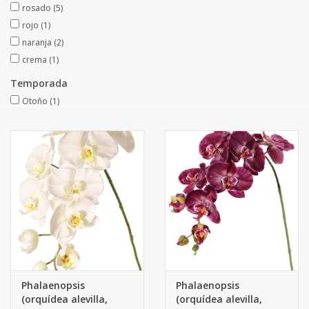
rosado
(5)
Fruta artificial
rojo
(1)
naranja
(2)
decoración
crema
(1)
Temporada
Coronas de flores
Otoño
(1)
Phalaenopsis
Phalaenopsis
(orquídea alevilla,
(orquídea alevilla,