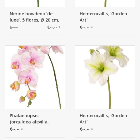
Nerine bowdenii 'de
Hemerocallis, 'Garden
luxe', 5 flores, Ø 20 cm,
Art'
70 cm
€--,--
€--,--
€--,--
*
*
Phalaenopsis
Hemerocallis, 'Garden
(orquídea alevilla,
Art'
orquídea mariposa,
€--,--
€--,--
*
*
orquídeas boca)