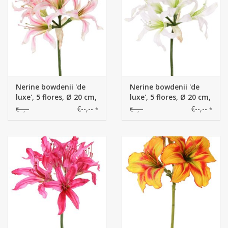
Nerine bowdenii 'de
Nerine bowdenii 'de
luxe', 5 flores, Ø 20 cm,
luxe', 5 flores, Ø 20 cm,
70 cm
70 cm
€--,--
€--,--
€--,--
€--,--
*
*