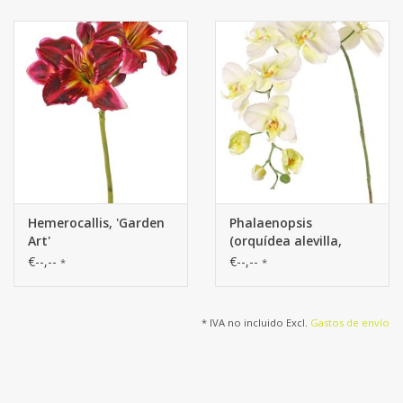
'Garden Art'
Hemerocallis, 'Garden
Phalaenopsis
Art'
(orquídea alevilla,
orquídea mariposa,
€--,--
€--,--
*
*
orquídeas boca)
'Garden Art'
* IVA no incluido Excl.
Gastos de envío