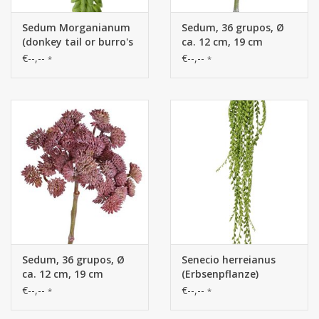
Sedum Morganianum
Sedum, 36 grupos, Ø
(donkey tail or burro's
ca. 12 cm, 19 cm
tail), 9 trailing stems,
€--,--
€--,--
*
*
2x 25 cm, 4x 18 cm, 3x
15 cm, 846 hojas 31 cm
Sedum, 36 grupos, Ø
Senecio herreianus
ca. 12 cm, 19 cm
(Erbsenpflanze)
Hängepflanze, mit
€--,--
€--,--
*
*
1132 Erbsen, L 100 cm