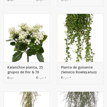
34 cm, UV resistente
Kalanchoe planta, 25
Planta de guisante
grupos de flor & 70
(Senecio Rowleyanus)
hojas de polyester lvs,
con 39 brotes, 45 cm,
€--,--
€--,--
€--,--
*
*
34 cm, UV resistente
completamente de
plástico.