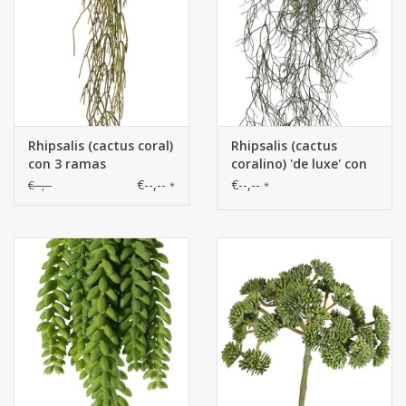
Rhipsalis (cactus coral)
Rhipsalis (cactus
con 3 ramas
coralino) 'de luxe' con
principales,
68 grupos de hojas,
€--,--
€--,--
€--,--
*
*
totalmente de
105 cm, ignífugo y
plástico, 120 cm
resistente a los rayos
UV