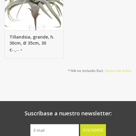
Tillandsia, grande, h.
30cm, Ø 35cm, 30
hojas
€--,--
*
* IVA no incluido Excl.
Gastos de envío
Suscríbase a nuestro newsletter:
SUSCRIBIRSE