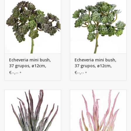
Echeveria mini bush,
Echeveria mini bush,
37 grupos, ø12cm,
37 grupos, ø12cm,
19cm
19cm
€--,--
€--,--
*
*