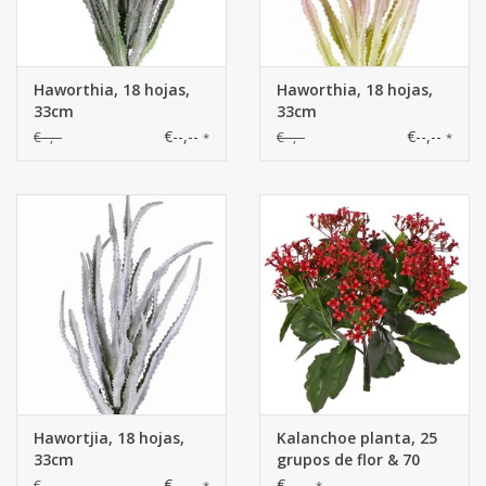
Haworthia, 18 hojas,
Haworthia, 18 hojas,
33cm
33cm
€--,--
€--,--
€--,--
€--,--
*
*
Hawortjia, 18 hojas,
Kalanchoe planta, 25
33cm
grupos de flor & 70
hojas de polyester lvs,
€--,--
€--,--
€--,--
*
*