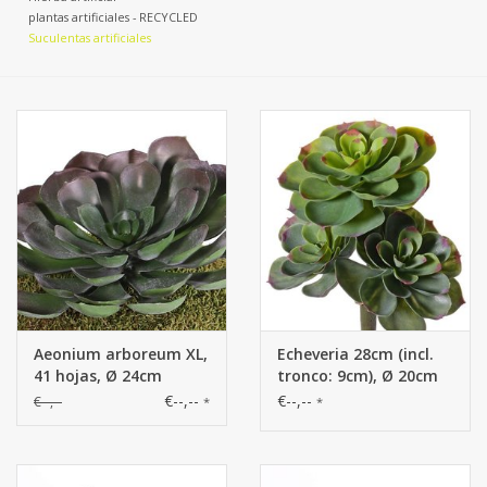
plantas artificiales - RECYCLED
Suculentas artificiales
Aeonium arboreum XL,
Echeveria 28cm (incl.
41 hojas, Ø 24cm
tronco: 9cm), Ø 20cm
€--,--
€--,--
€--,--
*
*