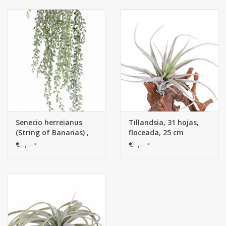
Senecio herreianus
Tillandsia, 31 hojas,
(String of Bananas) ,
floceada, 25 cm
111 hojas, full plastic,
€--,--
€--,--
*
*
grey green, 85cm