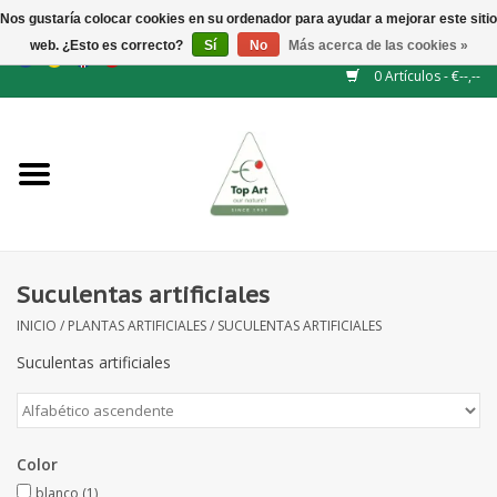
Nos gustaría colocar cookies en su ordenador para ayudar a mejorar este sitio
web. ¿Esto es correcto?
Sí
No
Más acerca de las cookies »
EUR
/
GBP
/
CHF
/
BGN
/
DKK
/
ISK
/
NOK
0 Artículos - €--,--
Inicio
NUEVO
Accesorios de flores
Suculentas artificiales
INICIO
/
PLANTAS ARTIFICIALES
/
SUCULENTAS ARTIFICIALES
Flores artificiales
Suculentas artificiales
plantas artificiales
Rama de hojas / bayas
Color
blanco
(1)