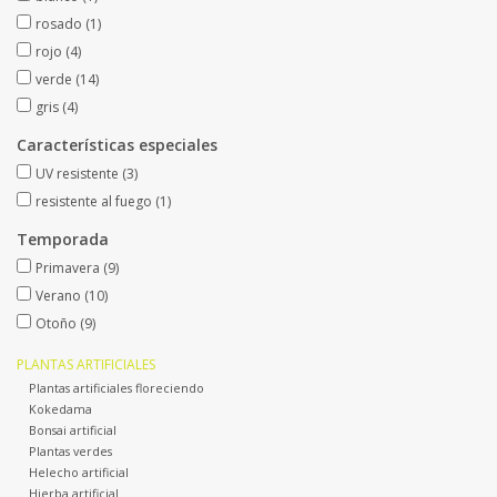
Fruta artificial
rosado
(1)
rojo
(4)
verde
(14)
decoración
gris
(4)
Coronas de flores
Características especiales
UV resistente
(3)
resistente al fuego
(1)
Temporada
Primavera
(9)
Verano
(10)
Otoño
(9)
PLANTAS ARTIFICIALES
Plantas artificiales floreciendo
Kokedama
Bonsai artificial
Plantas verdes
Helecho artificial
Hierba artificial