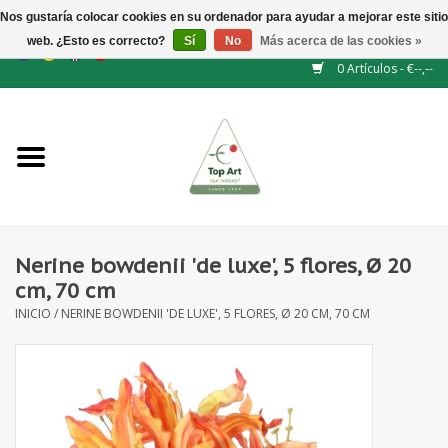
Nos gustaría colocar cookies en su ordenador para ayudar a mejorar este sitio
web. ¿Esto es correcto?
Sí
No
Más acerca de las cookies »
EUR
/
GBP
/
CHF
/
BGN
/
DKK
/
ISK
/
NOK
0 Artículos - €--,--
Inicio
NUEVO
Accesorios de flores
Nerine bowdenii 'de luxe', 5 flores, Ø 20
cm, 70 cm
Flores artificiales
INICIO
/
NERINE BOWDENII 'DE LUXE', 5 FLORES, Ø 20 CM, 70 CM
plantas artificiales
Rama de hojas / bayas