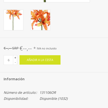
€--,--
*
€--,-- SRP
IVA no incluido
+
AÑADIR A LA CESTA
-
Información
Número de artículo::
131106OR
Disponibilidad:
Disponible
(1032)