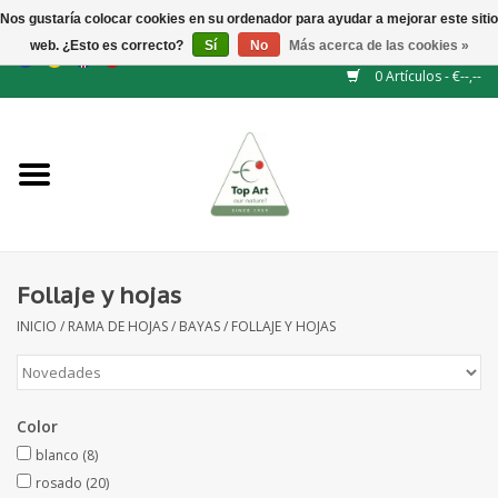
Nos gustaría colocar cookies en su ordenador para ayudar a mejorar este sitio
web. ¿Esto es correcto?
Sí
No
Más acerca de las cookies »
EUR
/
GBP
/
CHF
/
BGN
/
DKK
/
ISK
/
NOK
0 Artículos - €--,--
Inicio
NUEVO
Accesorios de flores
Follaje y hojas
INICIO
/
RAMA DE HOJAS / BAYAS
/
FOLLAJE Y HOJAS
Flores artificiales
plantas artificiales
Color
Rama de hojas / bayas
blanco
(8)
rosado
(20)