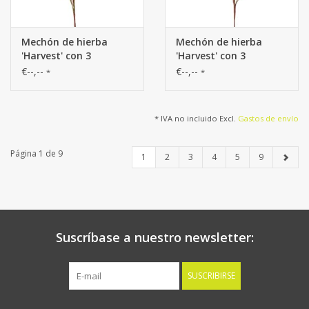
Mechón de hierba
Mechón de hierba
'Harvest' con 3
'Harvest' con 3
penachos de plástico
penachos de plástico
€--,--
€--,--
*
*
(19 x 6 cm), 105 cm
(19 x 6 cm), 105 cm
* IVA no incluido Excl.
Gastos de envío
Página 1 de 9
1
2
3
4
5
9
Suscríbase a nuestro newsletter:
SUSCRIBIRSE