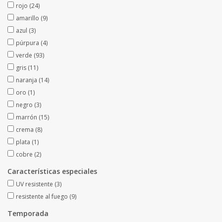
rojo
(24)
Fruta artificial
amarillo
(9)
azul
(3)
decoración
púrpura
(4)
verde
(93)
Coronas de flores
gris
(11)
naranja
(14)
oro
(1)
negro
(3)
marrón
(15)
crema
(8)
plata
(1)
cobre
(2)
Características especiales
UV resistente
(3)
resistente al fuego
(9)
Temporada