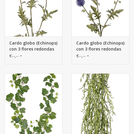
Cardo globo (Echinops)
Cardo globo (Echinops)
con 3 flores redondas
con 3 flores redondas
de Ø 5 cm, 9 hojas de
de Ø 5 cm, 9 hojas de
€--,--
€--,--
*
*
poliéster y 6 de
poliéster y 6 de
plástico, 76 cm
plástico, 76 cm