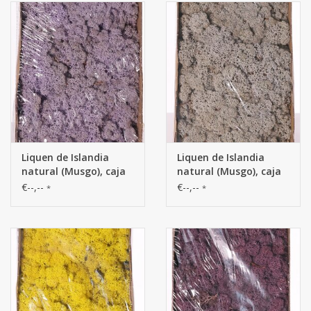
Liquen de Islandia
Liquen de Islandia
natural (Musgo), caja
natural (Musgo), caja
de 500gr
de 500gr
€--,--
€--,--
*
*