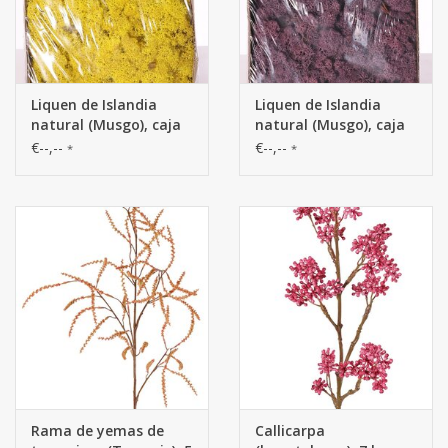
Liquen de Islandia
Liquen de Islandia
natural (Musgo), caja
natural (Musgo), caja
de 500gr
de 500gr
€--,--
€--,--
*
*
Rama de yemas de
Callicarpa