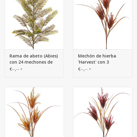
Rama de abeto (Abies)
Mechón de hierba
con 24 mechones de
'Harvest' con 3
hojas con acículas (12
penachos de plástico
€--,--
€--,--
*
*
x 4 cm), 57 cm
(19 x 6 cm), 105 cm