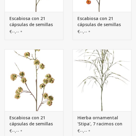
Escabiosa con 21
Escabiosa con 21
cápsulas de semillas
cápsulas de semillas
de poliéster, Ø 3 cm,
de poliéster, Ø 3 cm,
€--,--
€--,--
*
*
sin hojas.
sin hojas.
Escabiosa con 21
Hierba ornamental
cápsulas de semillas
'Stipa', 7 racimos con
de poliéster, Ø 3 cm,
hojas, 78 cm, artículo
€--,--
€--,--
*
*
sin hojas.
de plástico