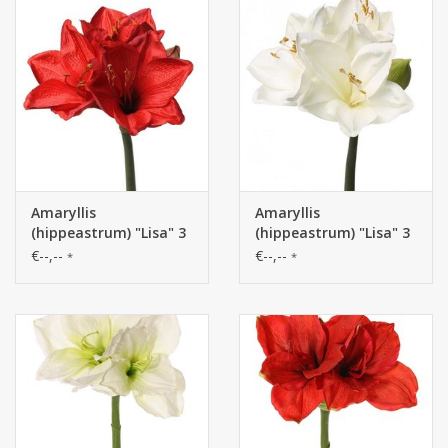
Amaryllis
Amaryllis
(hippeastrum) "Lisa" 3
(hippeastrum) "Lisa" 3
grande flores, 1
grande flores, 1
€--,--
€--,--
*
*
capullo, 54cm
capullo, 54cm