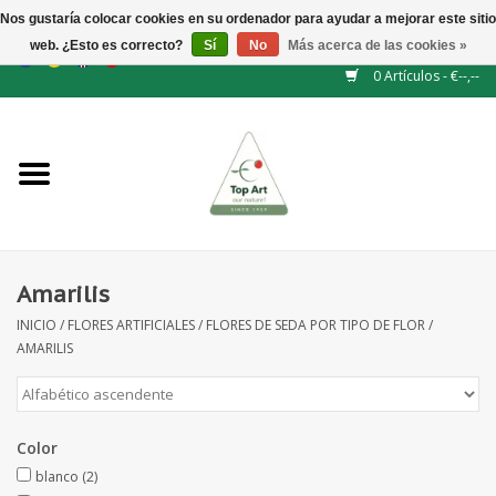
Nos gustaría colocar cookies en su ordenador para ayudar a mejorar este sitio
web. ¿Esto es correcto?
Sí
No
Más acerca de las cookies »
EUR
/
GBP
/
CHF
/
BGN
/
DKK
/
ISK
/
NOK
0 Artículos - €--,--
Inicio
NUEVO
Accesorios de flores
Amarilis
INICIO
/
FLORES ARTIFICIALES
/
FLORES DE SEDA POR TIPO DE FLOR
/
Flores artificiales
AMARILIS
plantas artificiales
Color
Rama de hojas / bayas
blanco
(2)