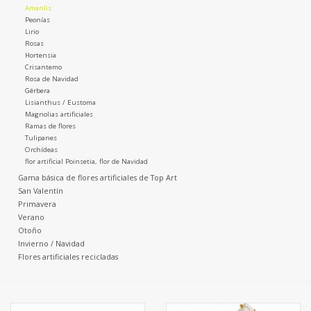
Amarilis
Peonías
Lirio
Rosas
Hortensia
Crisantemo
Rosa de Navidad
Gérbera
Lisianthus / Eustoma
Magnolias artificiales
Ramas de flores
Tulipanes
Orchídeas
flor artificial Poinsetia, flor de Navidad
Gama básica de flores artificiales de Top Art
San Valentín
Primavera
Verano
Otoño
Invierno / Navidad
Flores artificiales recicladas