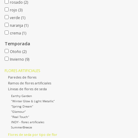
rosado
(2)
Fruta artificial
rojo
(3)
verde
(1)
decoración
naranja
(1)
crema
(1)
Coronas de flores
Temporada
Otoño
(2)
Invierno
(9)
FLORES ARTIFICIALES
Paredes de flores
Ramos de flores artificiales
Líneas de flores de seda
Earthy Garden
"Winter Glow & Light Metallic"
"Spring Dream"
"Glamour"
"Real Touch"
INDY - flores artificiales
SummerBreeze
Flores de seda por tipo de flor