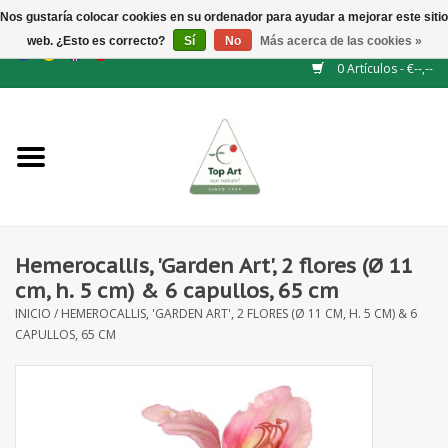
Nos gustaría colocar cookies en su ordenador para ayudar a mejorar este sitio
web. ¿Esto es correcto?
Sí
No
Más acerca de las cookies »
EUR
/
GBP
/
CHF
/
BGN
/
DKK
/
ISK
/
NOK
0 Artículos - €--,--
Inicio
NUEVO
Accesorios de flores
Hemerocallis, 'Garden Art', 2 flores (Ø 11
cm, h. 5 cm) & 6 capullos, 65 cm
Flores artificiales
INICIO
/
HEMEROCALLIS, 'GARDEN ART', 2 FLORES (Ø 11 CM, H. 5 CM) & 6
CAPULLOS, 65 CM
plantas artificiales
Rama de hojas / bayas