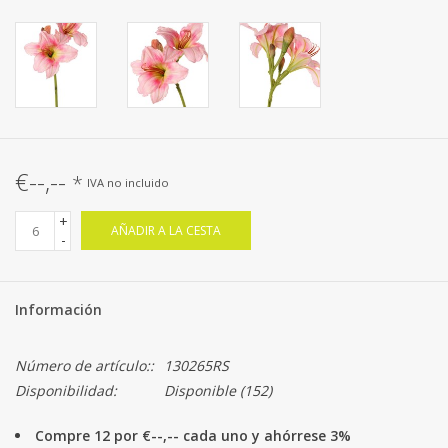
€--,--
*
IVA no incluido
+
AÑADIR A LA CESTA
-
Información
Número de artículo::
130265RS
Disponibilidad:
Disponible
(152)
Compre 12 por €--,-- cada uno y ahórrese 3%