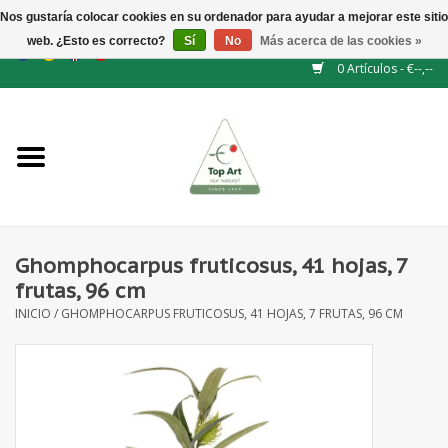
Nos gustaría colocar cookies en su ordenador para ayudar a mejorar este sitio
web. ¿Esto es correcto?
Sí
No
Más acerca de las cookies »
EUR
/
GBP
/
CHF
/
BGN
/
DKK
/
ISK
/
NOK
0 Artículos - €--,--
Inicio
NUEVO
Accesorios de flores
Ghomphocarpus fruticosus, 41 hojas, 7
frutas, 96 cm
Flores artificiales
INICIO
/
GHOMPHOCARPUS FRUTICOSUS, 41 HOJAS, 7 FRUTAS, 96 CM
plantas artificiales
Rama de hojas / bayas