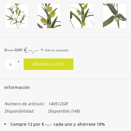
€--,--
*
€--,-- SRP
IVA no incluido
+
AÑADIR A LA CESTA
-
Información
Número de artículo::
140512GR
Disponibilidad:
Disponible
(148)
Compre 12 por €--,-- cada uno y ahórrese 10%