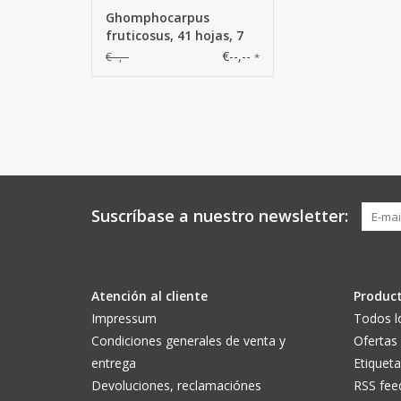
Ghomphocarpus
fruticosus, 41 hojas, 7
frutas, 96 cm
€--,--
€--,--
*
Suscríbase a nuestro newsletter:
Atención al cliente
Produc
Impressum
Todos l
Condiciones generales de venta y
Ofertas
entrega
Etiqueta
Devoluciones, reclamaciónes
RSS fee