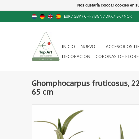
Nos gustaría colocar cookies en s
EUR
/
GBP
/
CHF
/
BGN
/
DKK
/
ISK
/
NOK
INICIO
NUEVO
ACCESORIOS D
DECORACIÓN
CORONAS DE FLORE
Ghomphocarpus fruticosus, 22 
65 cm