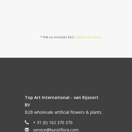
* IVA no incluido Excl.
Gastos de envío
Top Art International - van Rijsoort
BV
B2B wholesale artificial flowers & plants
+ 31 (0) 162 370 370
service@kunstflora.com