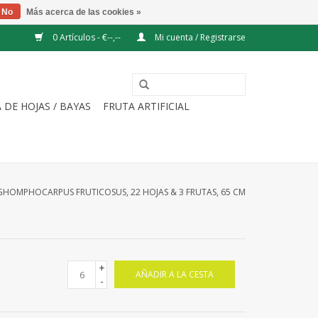
No
Más acerca de las cookies »
0 Artículos - €--,--
Mi cuenta / Registrarse
 DE HOJAS / BAYAS
FRUTA ARTIFICIAL
GHOMPHOCARPUS FRUTICOSUS, 22 HOJAS & 3 FRUTAS, 65 CM
+
AÑADIR A LA CESTA
-