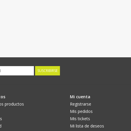
SUSCRIBIRSE
tos
Mi cuenta
os productos
Registrarse
Mis pedidos
s
Mis tickets
d
Mi lista de deseos