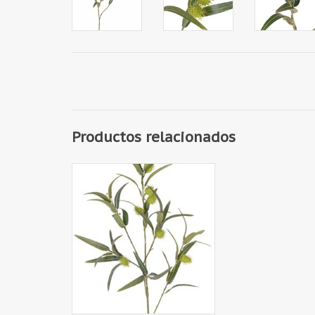
Productos relacionados
140512GR - Ghomphocarpus
fruticosus, 41 hojas, 7 frutas, 96
cm