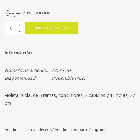
€--,--
*
IVA no incluido
+
AÑADIR A LA CESTA
-
Información
Número de artículo::
731755BP
Disponibilidad:
Disponible
(762)
Violeta, Viola, de 5 ramas, con 5 flores, 2 capullos y 11 hojas, 27
cm
Añadir a la lista de deseos
/
Añadir a comparar
/
Imprimir