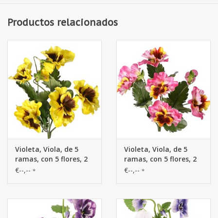
Productos relacionados
Violeta, Viola, de 5
Violeta, Viola, de 5
ramas, con 5 flores, 2
ramas, con 5 flores, 2
capullos y 11 hojas, 27
capullos y 11 hojas, 27
€--,--
€--,--
*
*
cm
cm