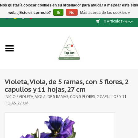
Nos gustaría colocar cookies en su ordenador para ayudar a mejorar este sitio
web. ¿Esto es correcto?
Sí
No
Más acerca de las cookies »
EUR
/
GBP
/
CHF
/
BGN
/
DKK
/
ISK
/
NOK
0 Artículos - €--,--
Inicio
NUEVO
Accesorios de flores
Violeta, Viola, de 5 ramas, con 5 flores, 2
capullos y 11 hojas, 27 cm
Flores artificiales
INICIO
/
VIOLETA, VIOLA, DE 5 RAMAS, CON 5 FLORES, 2 CAPULLOS Y 11
HOJAS, 27 CM
plantas artificiales
Rama de hojas / bayas