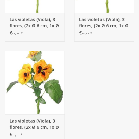
Las violetas (Viola), 3
Las violetas (Viola), 3
flores, (2x Ø 6 cm, 1x Ø
flores, (2x Ø 6 cm, 1x Ø
4 cm), 1 capullo & 12
4 cm), 1 capullo & 12
€--,--
€--,--
*
*
hojas, 35 cm
hojas, 35 cm
Las violetas (Viola), 3
flores, (2x Ø 6 cm, 1x Ø
4 cm), 1 capullo & 12
€--,--
*