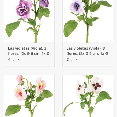
Las violetas (Viola), 3
Las violetas (Viola), 3
flores, (2x Ø 6 cm, 1x Ø
flores, (2x Ø 6 cm, 1x Ø
4 cm), 1 capullo & 12
4 cm), 1 capullo & 12
€--,--
€--,--
*
*
hojas, 35 cm
hojas, 35 cm