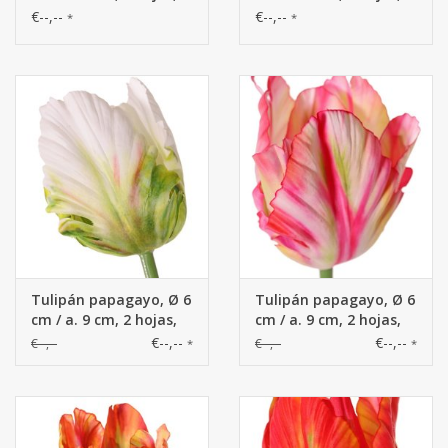
64 cm
64 cm
€--,--
€--,--
*
*
Tulipán papagayo, Ø 6
Tulipán papagayo, Ø 6
cm / a. 9 cm, 2 hojas,
cm / a. 9 cm, 2 hojas,
64 cm
64 cm
€--,--
€--,--
€--,--
€--,--
*
*