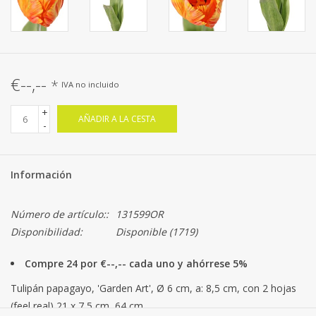
€--,--
*
IVA no incluido
+
AÑADIR A LA CESTA
-
Información
Número de artículo::
131599OR
Disponibilidad:
Disponible
(1719)
Compre 24 por €--,-- cada uno y ahórrese 5%
Tulipán papagayo, 'Garden Art', Ø 6 cm, a: 8,5 cm, con 2 hojas
(feel real) 21 x 7,5 cm, 64 cm