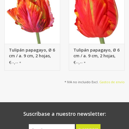
Tulipán papagayo, Ø 6
Tulipán papagayo, Ø 6
cm / a. 9 cm, 2 hojas,
cm / a. 9 cm, 2 hojas,
64 cm
64 cm
€--,--
€--,--
*
*
* IVA no incluido Excl.
Gastos de envío
Suscríbase a nuestro newsletter: