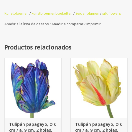
Kunstbloemen
/
kunstbloemenboeketten
/
Seidenblumen
/
silk flowers
Premium Quality
Añadir a la lista de deseos
/
Añadir a comparar
/
Imprimir
Productos relacionados
Tulipán papagayo, Ø 6
Tulipán papagayo, Ø 6
cm / a. 9 cm, 2 hojas,
cm / a. 9 cm, 2 hojas,