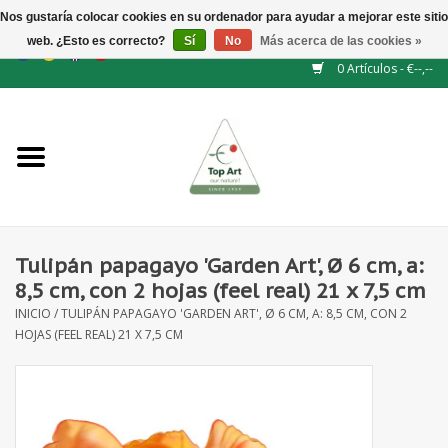
Nos gustaría colocar cookies en su ordenador para ayudar a mejorar este sitio
web. ¿Esto es correcto?
Sí
No
Más acerca de las cookies »
EUR
/
GBP
/
CHF
/
BGN
/
DKK
/
ISK
/
NOK
0 Artículos - €--,--
Inicio
NUEVO
Accesorios de flores
Tulipán papagayo 'Garden Art', Ø 6 cm, a:
8,5 cm, con 2 hojas (feel real) 21 x 7,5 cm
Flores artificiales
INICIO
/
TULIPÁN PAPAGAYO 'GARDEN ART', Ø 6 CM, A: 8,5 CM, CON 2
HOJAS (FEEL REAL) 21 X 7,5 CM
plantas artificiales
Rama de hojas / bayas