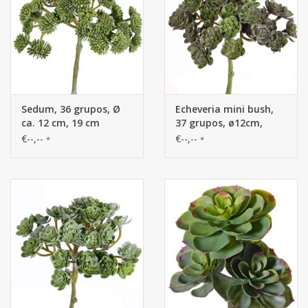
Sedum, 36 grupos, Ø
Echeveria mini bush,
ca. 12 cm, 19 cm
37 grupos, ø12cm,
19cm
€--,--
€--,--
*
*