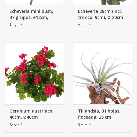
Echeveria mini bush,
Echeveria 28cm (incl.
37 grupos, ø12cm,
tronco: 9cm), Ø 20cm
19cm
€--,--
€--,--
*
*
Geranium austríaco,
Tillandsia, 31 hojas,
40cm, Ø40cm
floceada, 25 cm
€--,--
€--,--
*
*