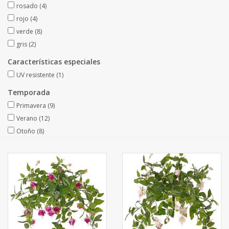
rosado
(4)
Fruta artificial
rojo
(4)
verde
(8)
decoración
gris
(2)
Características especiales
Coronas de flores
UV resistente
(1)
Temporada
Primavera
(9)
Verano
(12)
Otoño
(8)