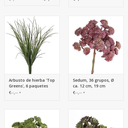
45 / H. 30 cm
Arbusto de hierba 'Top
Sedum, 36 grupos, Ø
Greens', 6 paquetes
ca. 12 cm, 19 cm
con 90 hojas,
€--,--
€--,--
*
*
resistente a los rayos
UV, de plástico, Ø 25 /
a. 38 cm