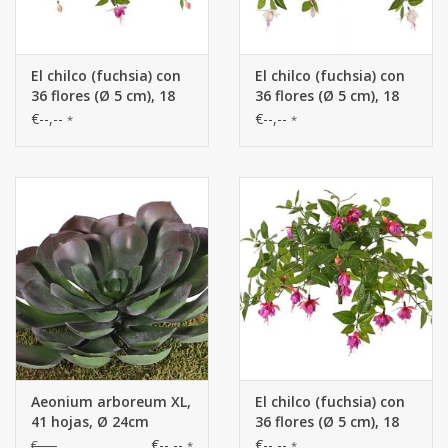
El chilco (fuchsia) con
El chilco (fuchsia) con
36 flores (Ø 5 cm), 18
36 flores (Ø 5 cm), 18
capullos & 306 hojas, Ø
capullos & 306 hojas, Ø
€--,--
€--,--
*
*
45 / H. 30 cm
45 / H. 30 cm
Aeonium arboreum XL,
El chilco (fuchsia) con
41 hojas, Ø 24cm
36 flores (Ø 5 cm), 18
capullos & 306 hojas, Ø
€--,--
€--,--
€--,--
*
*