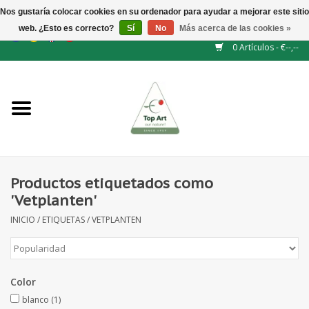
Nos gustaría colocar cookies en su ordenador para ayudar a mejorar este sitio
web. ¿Esto es correcto?
Sí
No
Más acerca de las cookies »
EUR
/
GBP
/
CHF
/
BGN
/
DKK
/
ISK
/
NOK
0 Artículos - €--,--
Inicio
NUEVO
Accesorios de flores
Productos etiquetados como
'Vetplanten'
Flores artificiales
INICIO
/
ETIQUETAS
/
VETPLANTEN
plantas artificiales
Color
Rama de hojas / bayas
blanco
(1)