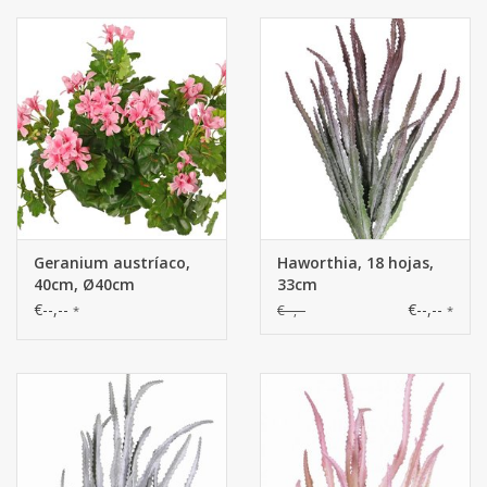
Geranium austríaco,
Haworthia, 18 hojas,
40cm, Ø40cm
33cm
€--,--
€--,--
€--,--
*
*