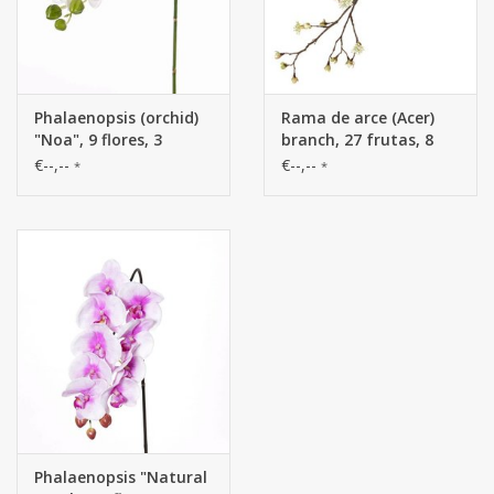
Phalaenopsis (orchid)
Rama de arce (Acer)
"Noa", 9 flores, 3
branch, 27 frutas, 8
capullos, 43cm
flores, 111cm
€--,--
€--,--
*
*
Phalaenopsis "Natural