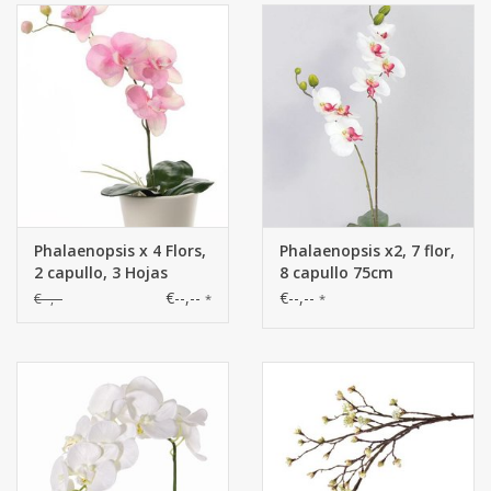
Phalaenopsis x 4 Flors,
Phalaenopsis x2, 7 flor,
2 capullo, 3 Hojas
8 capullo 75cm
44cm
€--,--
€--,--
€--,--
*
*