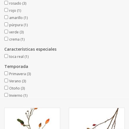
rosado
(3)
Fruta artificial
rojo
(1)
amarillo
(1)
decoración
púrpura
(1)
verde
(3)
Coronas de flores
crema
(1)
Características especiales
toca real
(1)
Temporada
Primavera
(3)
Verano
(3)
Otoño
(3)
Invierno
(1)