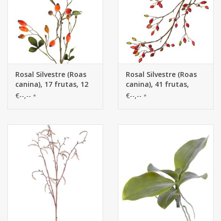
Rosal Silvestre (Roas
Rosal Silvestre (Roas
canina), 17 frutas, 12
canina), 41 frutas,
hojas, 78 cm
109cm
€--,--
€--,--
*
*