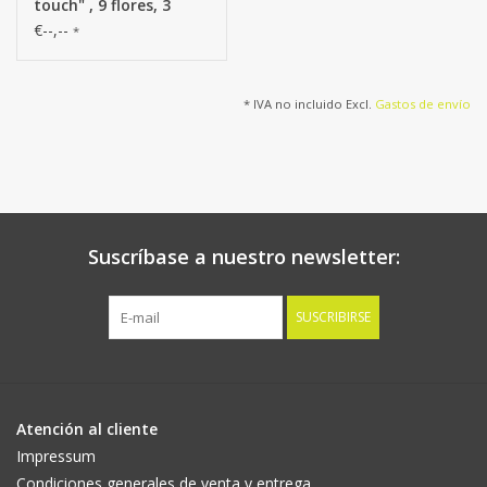
touch" , 9 flores, 3
capullos (polyfoam),
€--,--
*
43cm
* IVA no incluido Excl.
Gastos de envío
Suscríbase a nuestro newsletter:
SUSCRIBIRSE
Atención al cliente
Impressum
Condiciones generales de venta y entrega