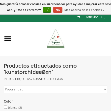
Nos gustaría colocar cookies en su ordenador para ayudar a mejorar este sitio
web. ¿Esto es correcto?
Sí
No
Más acerca de las cookies »
EUR
/
GBP
/
CHF
/
BGN
/
DKK
/
ISK
/
NOK
0 Artículos - €--,--
Inicio
NUEVO
Accesorios de flores
Productos etiquetados como
'kunstorchideeØ«n'
Flores artificiales
INICIO
/
ETIQUETAS
/
KUNSTORCHIDEEØ«N
plantas artificiales
Color
Rama de hojas / bayas
blanco
(2)