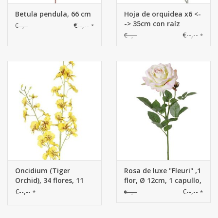
Betula pendula, 66 cm
Hoja de orquidea x6 <-
-> 35cm con raíz
€--,--
€--,--
*
€--,--
€--,--
*
Oncidium (Tiger
Rosa de luxe "Fleuri" ,1
Orchid), 34 flores, 11
flor, Ø 12cm, 1 capullo,
capullos, 87cm
20 hojas, 70cm
€--,--
€--,--
€--,--
*
*