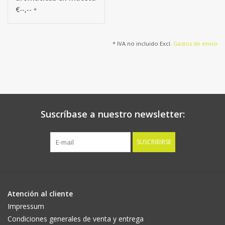
de papel, (6.5 x 6.5cm),
€--,--
*
6 variado en la caja
* IVA no incluido Excl.
Gastos de envío
Suscríbase a nuestro newsletter:
SUSCRIBIRSE
Atención al cliente
Impressum
Condiciones generales de venta y entrega