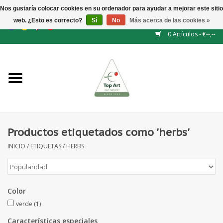
Nos gustaría colocar cookies en su ordenador para ayudar a mejorar este sitio
web. ¿Esto es correcto?
Sí
No
Más acerca de las cookies »
EUR
/
GBP
/
CHF
/
BGN
/
DKK
/
ISK
/
NOK
0 Artículos - €--,--
Inicio
NUEVO
Accesorios de flores
Productos etiquetados como 'herbs'
INICIO
/
ETIQUETAS
/
HERBS
Flores artificiales
plantas artificiales
Color
Rama de hojas / bayas
verde
(1)
Características especiales