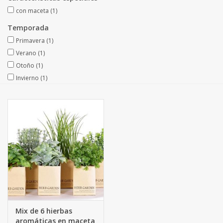
Fruta artificial
con maceta
(1)
Temporada
decoración
Primavera
(1)
Verano
(1)
Coronas de flores
Otoño
(1)
Invierno
(1)
Mix de 6 hierbas
aromáticas en maceta