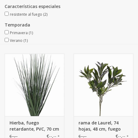
Fruta artificial
Características especiales
resistente al fuego
(2)
decoración
Temporada
Primavera
(1)
Coronas de flores
Verano
(1)
Hierba, fuego
rama de Laurel, 74
retardante, PVC, 70 cm
hojas, 48 cm, fuego
retardante
€--,--
€--,--
€--,--
€--,--
*
*