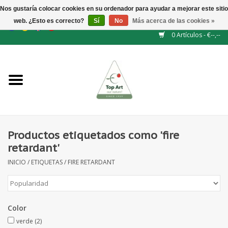
Nos gustaría colocar cookies en su ordenador para ayudar a mejorar este sitio
web. ¿Esto es correcto?
Sí
No
Más acerca de las cookies »
EUR
/
GBP
/
CHF
/
BGN
/
DKK
/
ISK
/
NOK
0 Artículos - €--,--
Inicio
NUEVO
Accesorios de flores
Productos etiquetados como 'fire
retardant'
Flores artificiales
INICIO
/
ETIQUETAS
/
FIRE RETARDANT
plantas artificiales
Color
Rama de hojas / bayas
verde
(2)