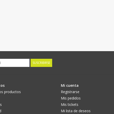
SUSCRIBIRSE
tos
Mi cuenta
os productos
Registrarse
Mis pedidos
s
Mis tickets
d
Mi lista de deseos