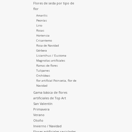
Flores de seda por tipo de
flor
Amarilis
Peonías
Lirio
Rosas
Hortensia
Crisantemo
Rosa de Navidad
Gérbera
Lisianthus / Eustoma
Magnolias artificiales
Ramas de flores
Tulipanes
Orchídeas
flor artificial Poinsetia, flor de
Navidad
Gama básica de flores
artificiales de Top Art
San Valentín
Primavera
Verano
Otoño
Invierno / Navidad
Flores artificiales recicladas