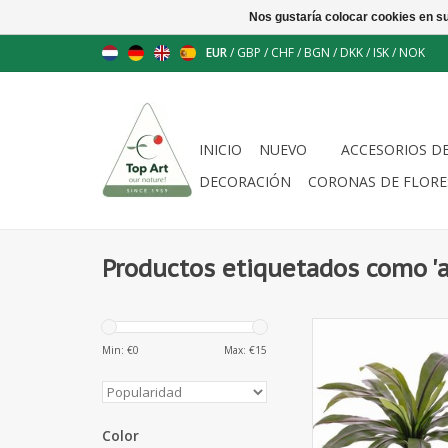
Nos gustaría colocar cookies en s
EUR
/
GBP
/
CHF
/
BGN
/
DKK
/
ISK
/
NOK
INICIO
NUEVO
ACCESORIOS D
DECORACIÓN
CORONAS DE FLORE
Productos etiquetados como 'art
713197UV - Asplenium
73cm, UVsa
Min: €
0
Max: €
15
Color