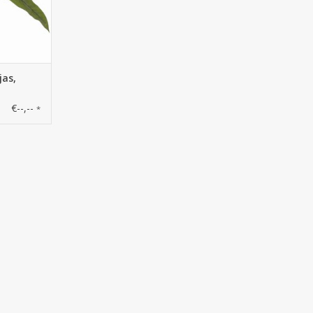
jas,
€--,--
*