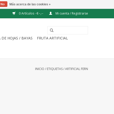
No
Más acerca de las cookies »
0 Artículos - €--,--
Mi cuenta / Registrarse
 DE HOJAS / BAYAS
FRUTA ARTIFICIAL
INICIO
/
ETIQUETAS
/
ARTIFICIAL FERN