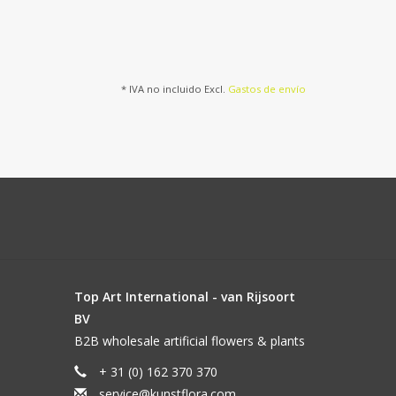
* IVA no incluido Excl.
Gastos de envío
Top Art International - van Rijsoort
BV
B2B wholesale artificial flowers & plants
+ 31 (0) 162 370 370
service@kunstflora.com