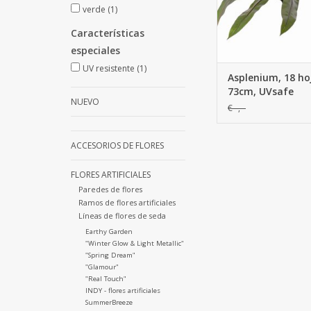
verde
(1)
Características
especiales
UV resistente
(1)
Asplenium, 18 ho
73cm, UVsafe
NUEVO
€--,--
ACCESORIOS DE FLORES
FLORES ARTIFICIALES
Paredes de flores
Ramos de flores artificiales
Líneas de flores de seda
Earthy Garden
"Winter Glow & Light Metallic"
"Spring Dream"
"Glamour"
"Real Touch"
INDY - flores artificiales
SummerBreeze