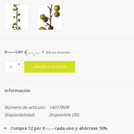
€--,--
*
€--,-- SRP
IVA no incluido
+
AÑADIR A LA CESTA
-
Información
Número de artículo::
140178GR
Disponibilidad:
Disponible
(35)
Compre 12 por €--,-- cada uno y ahórrese 10%