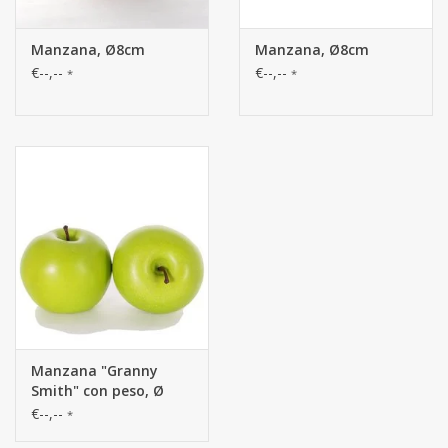
Manzana, Ø8cm
Manzana, Ø8cm
€--,--
€--,--
*
*
Manzana "Granny
Smith" con peso, Ø
8cm
€--,--
*