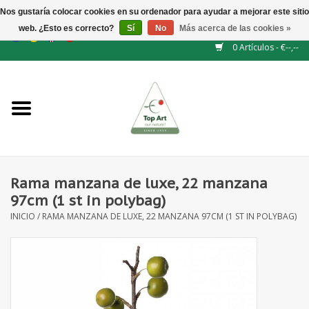
Nos gustaría colocar cookies en su ordenador para ayudar a mejorar este sitio
web. ¿Esto es correcto?
Sí
No
Más acerca de las cookies »
EUR
/
GBP
/
CHF
/
BGN
/
DKK
/
ISK
/
NOK
0 Artículos - €--,--
Inicio
NUEVO
Accesorios de flores
Rama manzana de luxe, 22 manzana
97cm (1 st in polybag)
Flores artificiales
INICIO
/
RAMA MANZANA DE LUXE, 22 MANZANA 97CM (1 ST IN POLYBAG)
plantas artificiales
Rama de hojas / bayas