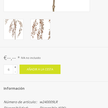
€--,--
*
IVA no incluido
+
AÑADIR A LA CESTA
-
Información
Número de artículo::
w240009LR
Disponibilidad:
Disponible
(606)