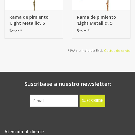
Rama de pimiento
Rama de pimiento
'Light Metallic', 5
'Light Metallic', 5
arbustos de bayas (15
arbustos de bayas (15
€--,--
€--,--
*
*
cm) y 3 juegos de
cm) y 3 juegos de
hojas, (1 bolsa) 81 cm
hojas, (1 bolsa) 81 cm
* IVA no incluido Excl.
Gastos de envío
Suscríbase a nuestro newsletter:
SUSCRIBIRSE
Atención al cliente