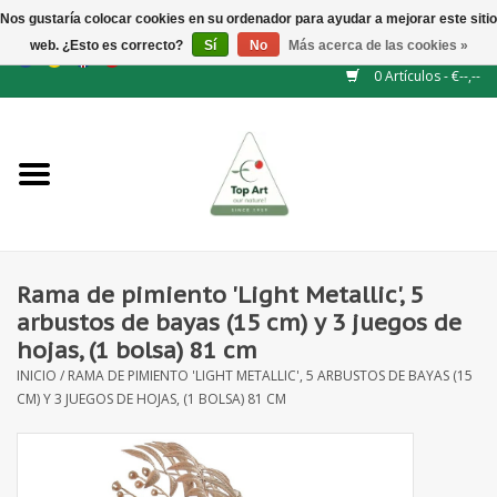
Nos gustaría colocar cookies en su ordenador para ayudar a mejorar este sitio
web. ¿Esto es correcto?
Sí
No
Más acerca de las cookies »
EUR
/
GBP
/
CHF
/
BGN
/
DKK
/
ISK
/
NOK
0 Artículos - €--,--
Inicio
NUEVO
Accesorios de flores
Rama de pimiento 'Light Metallic', 5
arbustos de bayas (15 cm) y 3 juegos de
Flores artificiales
hojas, (1 bolsa) 81 cm
INICIO
/
RAMA DE PIMIENTO 'LIGHT METALLIC', 5 ARBUSTOS DE BAYAS (15
plantas artificiales
CM) Y 3 JUEGOS DE HOJAS, (1 BOLSA) 81 CM
Rama de hojas / bayas