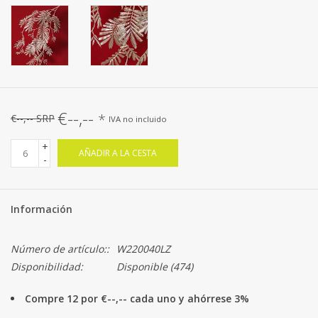
€--,--
*
€--,-- SRP
IVA no incluido
+
AÑADIR A LA CESTA
-
Información
Número de artículo::
W220040LZ
Disponibilidad:
Disponible
(474)
Compre 12 por €--,-- cada uno y ahórrese 3%