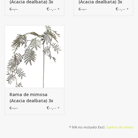
(Acacia dealbata) 3x
(Acacia dealbata) 3x
ramificado, 29 hojas
ramificado, 29 hojas
€--,--
€--,--
€--,--
€--,--
*
*
de plástico, 110 cm
de plástico, 110 cm
Rama de mimosa
(Acacia dealbata) 3x
ramificado, 29 hojas
€--,--
€--,--
*
de plástico, 110 cm
* IVA no incluido Excl.
Gastos de envío