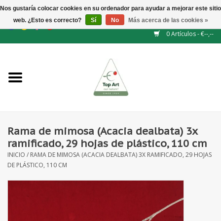
Nos gustaría colocar cookies en su ordenador para ayudar a mejorar este sitio
web. ¿Esto es correcto?
Sí
No
Más acerca de las cookies »
EUR
/
GBP
/
CHF
/
BGN
/
DKK
/
ISK
/
NOK
0 Artículos - €--,--
Inicio
NUEVO
Accesorios de flores
Rama de mimosa (Acacia dealbata) 3x
ramificado, 29 hojas de plástico, 110 cm
Flores artificiales
INICIO
/
RAMA DE MIMOSA (ACACIA DEALBATA) 3X RAMIFICADO, 29 HOJAS
DE PLÁSTICO, 110 CM
plantas artificiales
Rama de hojas / bayas